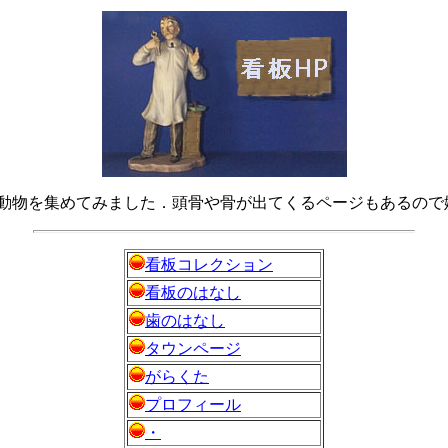
動物を集めてみました．頭骨や骨が出てくるページもあるので
看板コレクション
看板のはなし
歯のはなし
タウンページ
がらくた
プロフィール
・