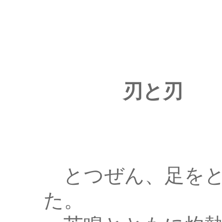
刃と刃
とつぜん、足をと
た。