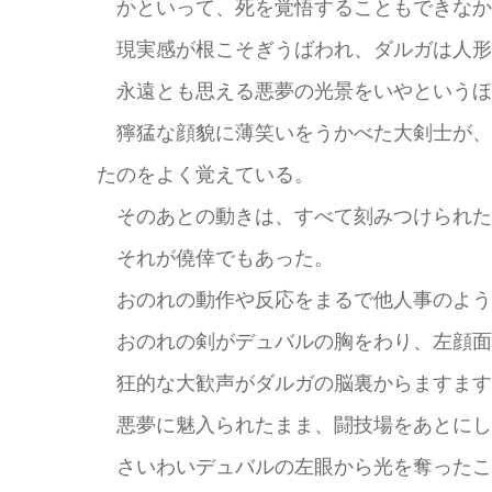
かといって、死を覚悟することもできなか
現実感が根こそぎうばわれ、ダルガは人形
永遠とも思える悪夢の光景をいやというほ
獰猛な顔貌に薄笑いをうかべた大剣士が、
たのをよく覚えている。
そのあとの動きは、すべて刻みつけられた
それが僥倖でもあった。
おのれの動作や反応をまるで他人事のよう
おのれの剣がデュバルの胸をわり、左顔面
狂的な大歓声がダルガの脳裏からますます
悪夢に魅入られたまま、闘技場をあとにし
さいわいデュバルの左眼から光を奪ったこ