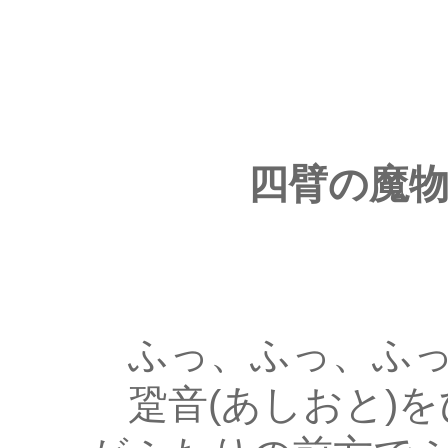
四臂の魔
ふっ、ふっ、ふっ
跫音(あしおと)を