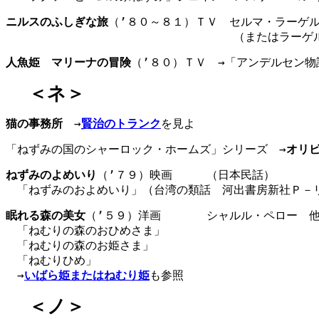
ニルスのふしぎな旅
（’８０～８１）ＴＶ　セルマ・ラーゲ
　　　　　　　　　　　　　　　　　　　　（またはラーゲ
人魚姫　マリーナの冒険
（’８０）ＴＶ　→「アンデルセン物
＜ネ＞
猫の事務所
　→
賢治のトランク
を見よ
「ねずみの国のシャーロック・ホームズ」シリーズ　→
オリ
ねずみのよめいり
（’７９）映画　　　（日本民話）　　　
　「ねずみのおよめいり」（台湾の類話　河出書房新社Ｐ－
眠れる森の美女
（’５９）洋画　　　　シャルル・ペロー　
　「ねむりの森のおひめさま」
　「ねむりの森のお姫さま」
　「ねむりひめ」
　→
いばら姫またはねむり姫
も参照
＜ノ＞