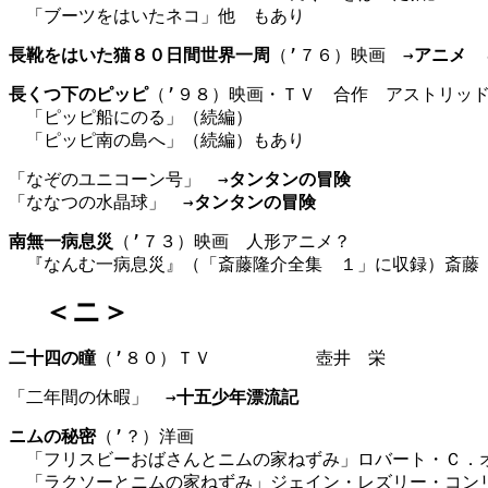
　「ブーツをはいたネコ」他　もあり
長靴をはいた猫８０日間世界一周
（’７６）映画　→
アニメ　
長くつ下のピッピ
（’９８）映画・ＴＶ　合作　アストリッ
　「ピッピ船にのる」（続編）
　「ピッピ南の島へ」（続編）もあり
「なぞのユニコーン号」　→
タンタンの冒険
「ななつの水晶球」　→
タンタンの冒険
南無一病息災
（’７３）映画　人形アニメ？
　『なんむ一病息災』（「斎藤隆介全集　１」に収録）斎藤
＜ニ＞
二十四の瞳
（’８０）ＴＶ　　　　　　壺井　栄　　　　　
「二年間の休暇」　→
十五少年漂流記
ニムの秘密
（’？）洋画
　「フリスビーおばさんとニムの家ねずみ」ロバート・Ｃ．
　「ラクソーとニムの家ねずみ」ジェイン・レズリー・コン