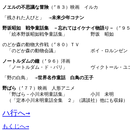
ノエルの不思議な冒険
（’８３）映画　イルカ　　　　　　
「残された人びと」　→
未来少年コナン
野坂昭如　戦争童話集　－忘れてはイケナイ物語り－
（’９
　「絵本野坂昭如戦争童話集」　　　　　野坂　昭如　　　
のどか森の動物大作戦（’８０）ＴＶ
　「のどか森の動物会議」　　　　　　　ボイ・ロルンゼン
ノートルダムの鐘
（’９６）洋画
　「ノートルダム・ド・パリ」　　　　　ヴィクトール・ユ
「野の白鳥」　→
世界名作童話　白鳥の王子
野ばら
（’７７）映画　人形アニメ
　「野ばら－小川未明童話集」　　　　　小川　未明　　　
　（「定本小川未明童話全集　２」（講談社）他にも収録）
ハ行へ→
もくじへ→