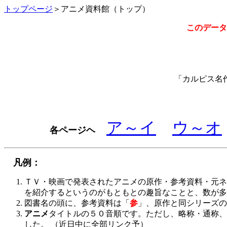
トップページ
＞アニメ資料館（トップ）
このデータ
「カルピス名
ア～イ
ウ～オ
各ページヘ
凡例：
ＴＶ・映画で発表されたアニメの原作・参考資料・元ネ
を紹介するというのがもともとの趣旨なことと、数が多
図書名の頭に、参考資料は「
参
」、原作と同シリーズの
アニメ
タイトルの５０音順です。ただし、略称・通称、
した。 （近日中に全部リンク予）