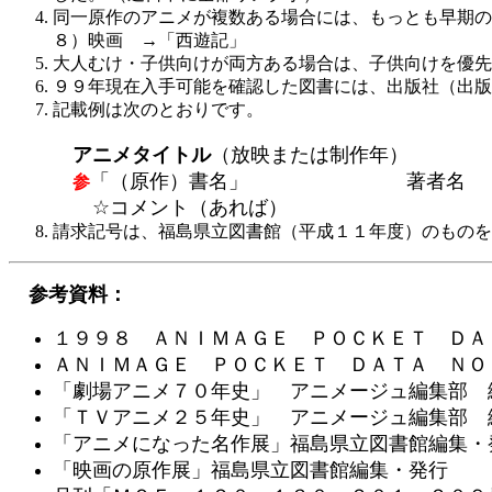
同一原作のアニメが複数ある場合には、もっとも早期
８）映画 →「西遊記」
大人むけ・子供向けが両方ある場合は、子供向けを優先
９９年現在入手可能を確認した図書には、出版社（出版
記載例は次のとおりです。
アニメタイトル
（放映または制作年）
「（原作）書名」 著者名
参
☆コメント（あれば）
請求記号は、福島県立図書館（平成１１年度）のものを
参考資料：
１９９８ ＡＮＩＭＡＧＥ ＰＯＣＫＥＴ ＤＡ
ＡＮＩＭＡＧＥ ＰＯＣＫＥＴ ＤＡＴＡ ＮＯ
「劇場アニメ７０年史」 アニメージュ編集部 
「ＴＶアニメ２５年史」 アニメージュ編集部 
「アニメになった名作展」福島県立図書館編集・
「映画の原作展」福島県立図書館編集・発行