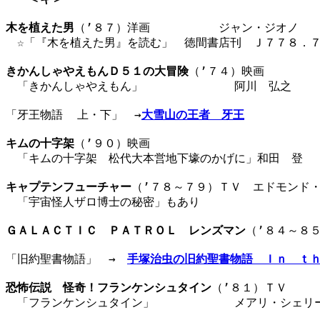
木を植えた男
（’８７）洋画　　　　　　ジャン・ジオノ　　
　☆「『木を植えた男』を読む」　徳間書店刊　Ｊ７７８．７
きかんしゃやえもんＤ５１の大冒険
（’７４）映画

　「きかんしゃやえもん」　　　　　　　　阿川　弘之　　　
「牙王物語  上・下」　→
大雪山の王者　牙王
キムの十字架
（’９０）映画

　「キムの十字架　松代大本営地下壕のかげに」和田　登　　
キャプテンフューチャー
（’７８～７９）ＴＶ　エドモンド・
　「宇宙怪人ザロ博士の秘密」もあり

ＧＡＬＡＣＴＩＣ　ＰＡＴＲＯＬ　レンズマン
（’８４～８
「旧約聖書物語」　→　
手塚治虫の旧約聖書物語　Ｉｎ　ｔ
恐怖伝説　怪奇！フランケンシュタイン
（’８１）ＴＶ

　「フランケンシュタイン」　　　　　　　メアリ・シェリー