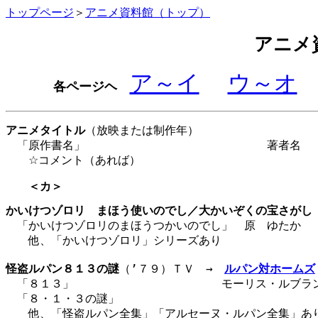
トップページ
＞
アニメ資料館（トップ）
アニメ
ア～イ
ウ～オ
各ページヘ
アニメタイトル
（放映または制作年）
「原作書名」 著者名 出版
☆コメント（あれば）
＜カ＞
かいけつゾロリ　まほう使いのでし／大かいぞくの宝さがし
　「かいけつゾロリのまほうつかいのでし」　原　ゆたか　　　
　　他、「かいけつゾロリ」シリーズあり

怪盗ルパン８１３の謎
（’７９）ＴＶ　→　
ルパン対ホームズ
　「８１３」　　　　　　　　　　　　　モーリス・ルブラン
　「８・１・３の謎」

　　他、「怪盗ルパン全集」「アルセーヌ・ルパン全集」あり