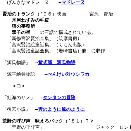
「げんきなマドレーヌ」　→
マドレーヌ
賢治のトランク
（’９６）映画　　　　　宮沢　賢治

氷河ねずみの毛皮
猫の事務所
双子の星
　　の三話で構成されている。

　「新修宮沢賢治全集」（筑摩書房）　　　　　　　　　　　
　「宮沢賢治絵童話集」（くもん出版）

　「宮沢賢治童話全集」（岩崎書店）他　に収録

「源氏物語」　→
紫式部　源氏物語
「源平絵巻物語」　→
べんけい対ウシワカ
＜コ＞
「紅海のサメ」　→
タンタンの冒険
「後宮小説」　→
雲のように風のように
荒野の呼び声　吠えろバック
（’８１）ＴＶ

　「荒野の呼び声」　　　　　　　　　　　ジャック・ロンド