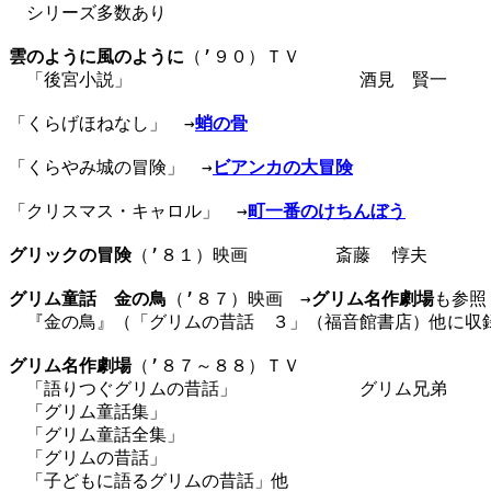
　シリーズ多数あり

雲のように風のように
（’９０）ＴＶ

　「後宮小説」　　　　　　　　　　　　　酒見　賢一　　　
「くらげほねなし」　→
蛸の骨
「くらやみ城の冒険」　→
ビアンカの大冒険
「クリスマス・キャロル」　→
町一番のけちんぼう
グリックの冒険
（’８１）映画　　　　　斎藤  惇夫　　　
グリム童話　金の鳥
（’８７）映画　→
グリム名作劇場
も参照

　『金の鳥』（「グリムの昔話　３」（福音館書店）他に収録
グリム名作劇場
（’８７～８８）ＴＶ

　「語りつぐグリムの昔話」　　　　　　　グリム兄弟　　　
　「グリム童話集」

　「グリム童話全集」

　「グリムの昔話」

　「子どもに語るグリムの昔話」他
