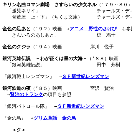
キリン名曲ロマン劇場　さすらいの少女ネル
（’７９～８０）
　「孤児ネリイ」　　　　　　　　　　　　チャールズ・ディ
　「骨董屋　上・下」（ちくま文庫）　　　チャールズ・ディ
金色の足あと
（’９２）映画　→
アニメ　野性のさけび
も参照
　「きんいろのあしあと」　　　　　　　　椋　鳩十　　　　
金色のクジラ
（’９４）映画　　　　　　岸川　悦子　　　　
銀河英雄伝説　－わが征くは星の大海－
（’８８）映画

　「銀河英雄伝説」　　　　　　　　　　　田中　芳樹　　　
「銀河戦士レンズマン」　→
ＳＦ新世紀レンズマン
銀河鉄道の夜
（’８５）映画　　　　　　宮沢　賢治　　　　
　→
賢治のトランク
の項目も参照

「銀河パトロール隊」　→
ＳＦ新世紀レンズマン
『金の鳥』　→
グリム童話　金の鳥
＜ク＞