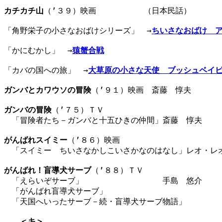
カチカチ山
（’３９）映画　　　　　　（日本民話）　　　　
「角野栄子の小さなおばけシリーズ」　→
ちいさなおばけ　
「かにむかし」　→
猿蟹合戦
「カバの国への旅」　→
大草原の小さな天使　ブッシュベイ
ガンバとカワウソの冒険
（’９１）映画　斎藤　惇夫　　　　
ガンバの冒険
（’７５）ＴＶ

　「冒険者たち－ガンバと十五ひきの仲間」斎藤　惇夫　　　
がんばれスイミー
（’８６）映画

　「スイミー　ちいさなかしこいさかなのはなし」レオ・レオ
がんばれ！盲導犬サーブ
（’８８）ＴＶ

　「えらいぞサーブ」　　　　　　　　　　手島　悠介　　　
　「がんばれ盲導犬サーブ」

　「天国へいったサーブ－続・盲導犬サーブ物語」

＜キ＞