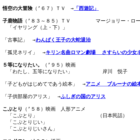
悟空の大冒険
（’６７）ＴＶ　→
「西遊記」
子鹿物語
（’８３～８５）ＴＶ　　　　　マージョリー・ロー
　「イヤリング（上・下）」　　　　　　　　　　　　　　　
「古事記」　→
わんぱく王子の大蛇退治
「孤児ネリイ」　→
キリン名曲ロマン劇場  さすらいの少女
５等になりたい。
（’９５）映画

　「わたし、五等になりたい」　　　　　　岸川　悦子　　　
「子どもがはじめてであう絵本」　→
アニメ  ブルーナの絵
「子供部屋のアリス」　→
ふしぎの国のアリス
こぶとり
（’５８）映画　人形アニメ

　「こぶとり」　　　　　　　　　　　　（日本民話）　　　
　「こぶとりじい」

　「こぶとりじいさん」
