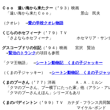
Ｃｏｏ　遠い海から来たクー
（’９３）映画

　「遠い海から来たＣｏｏ」　　　　　　　景山　民夫　　　
（クオレ）　→
愛の学校クオレ物語
くじらのホセフィーナ
（’７９）ＴＶ

　「さよならホセフィーナ」　　　　　　ホセマリア・サンチ
グスコーブドリの伝記
（’９４）映画　　宮沢　賢治　　　　
　→
賢治のトランク
の項目も参照

「クマ王物語」　→
シートン動物記　くまの子ジャッキー
（くまの子ジャッキー）　→
シートン動物記　くまの子ジャ
くまのプーさん
（’７７）洋画　　　　　Ａ．Ａ．ミルン　　
　「クマのプーさん、プー横丁にたった家」他（アラン・アレ
　「クマのプーさんえほん」シリーズもあり

くまのパディントン
（’９９）ＴＶ　カナダ・フランス共同製
　　　　　　　　　　　　　　　　　　　マイケル･ボンド　