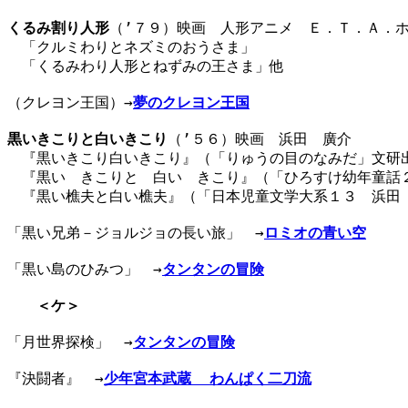
くるみ割り人形
（’７９）映画　人形アニメ　Ｅ．Ｔ．Ａ．ホ
　「クルミわりとネズミのおうさま」

　「くるみわり人形とねずみの王さま」他

（クレヨン王国）→
夢のクレヨン王国
黒いきこりと白いきこり
（’５６）映画　浜田　廣介　　　　
　『黒いきこり白いきこり』（「りゅうの目のなみだ」文研出
　『黒い　きこりと　白い　きこり』（「ひろすけ幼年童話２
　『黒い樵夫と白い樵夫』（「日本児童文学大系１３　浜田　
「黒い兄弟－ジョルジョの長い旅」　→
ロミオの青い空
「黒い島のひみつ」　→
タンタンの冒険
＜ケ＞
「月世界探検」　→
タンタンの冒険
『決闘者』　→
少年宮本武蔵  わんぱく二刀流