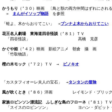
かうもり
（’３０）映画　〔鳥と獣の両方仲間はずれにされる
　→　
まんがイソップ物語
　を参照

「蛙よ、木からおりてこい」　→
ブンナよ木からおりてこい
花王名人劇場　東海道四谷怪談
（’８１）ＴＶ

　「四谷怪談」　　　　　　　　　　　　高橋　克彦　　　　
かぐや姫
（’４２）映画　影絵アニメ　朝倉　攝　画　　　　
　「竹取物語」　　　　　　　　　　　　　　　　　　　　　
樫の木モック
（’７２）ＴＶ　→　
ピノキオ
「カスタフィオーレ夫人の宝石」　→
タンタンの冒険
風が吹くとき
（’８６）洋画　　　　　レイモンド・ブリッグ
家族ロビンソン漂流記　ふしぎな島のフローネ
（’８１）ＴＶ
　「スイスのロビンソン」　　　　　　　ヨハン・ダビット・