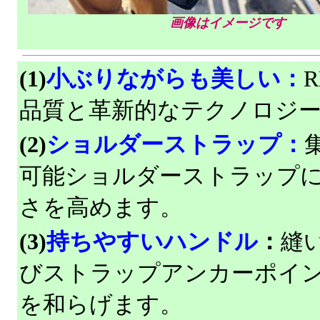
画像はイメージです
(1)
小ぶりながらも美しい：
R
品質と革新的なテクノロジ
(2)
ショルダーストラップ：
可能ショルダーストラップ
さを高めます。
(3)
持ちやすいハンドル
：
縫
びストラップアンカーポイ
を和らげます。