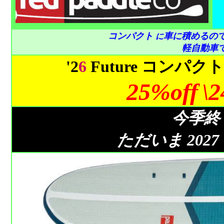
コンパクト
車に積めるので
に
軽自動車
'2
6
Future コンパク
25%off
\2
今季終
ただいま 202