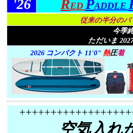
'26
R
P
ED
ADDLE
従来の半分のバ
今季
ただいま 20
2026
コンパクト
11'0"
熱
圧
着
++++++++++++++++++
空気入れ