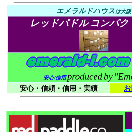
エメラルドハウス
は
大阪
レッドパドル
コンパクト 
produced
by
"Eme
安心/信用
安心・信頼・信用・実績
お