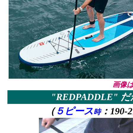
画像
"REDPADDLE"
だ
（
５ピース
：190-2
時