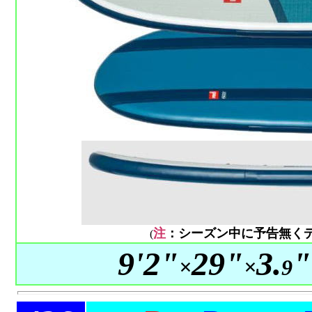
注
：シーズン中に予告無く
(
9'2"
29"
3.
"
×
×
9