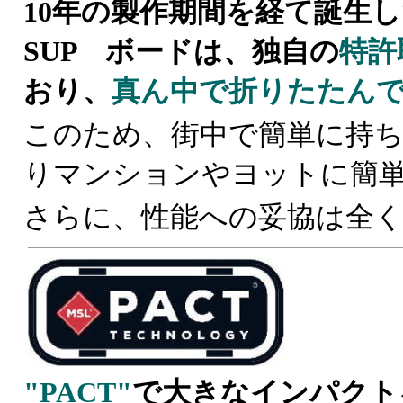
10年の製作期間を経て誕生
SUP ボードは、独自の
特許
おり、
真ん中で折りたたん
このため、街中で簡単に持
りマンションやヨットに簡
さらに、性能への妥協は全
"PACT"
で大きなインパクト