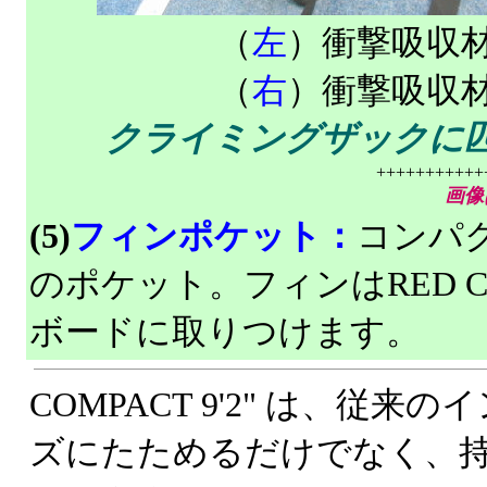
（
左
）衝撃吸収
（
右
）衝撃吸収
クライミングザックに
+++++++++++
画像
(5)
フィンポケット：
コンパ
のポケット。フィンはRED C
ボードに取りつけます。
COMPACT 9'2" は、従来
ズにたためるだけでなく、