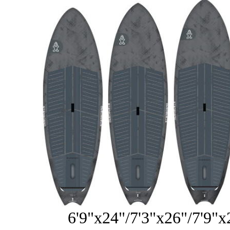
6'9"x24"/7'3"x26"/7'9"x