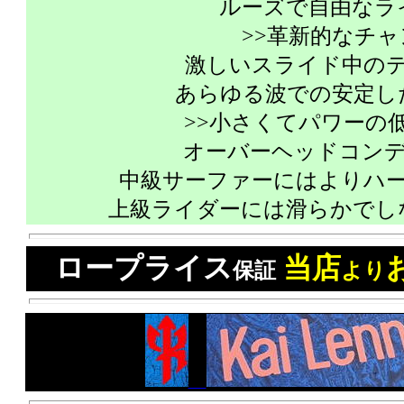
ルーズで自由なラ
>>革新的なチ
激しいスライド中の
あらゆる波での安定し
>>小さくてパワーの
オーバーヘッドコンディ
中級サーファーにはよりハ
上級ライダーには滑らかでし
ロープライス
当店
保証
より