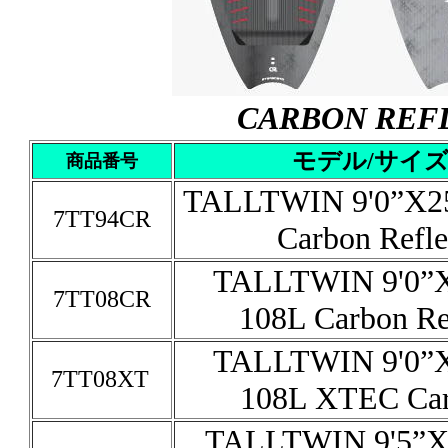
CARBON R
モデル/サイ
商品番号
TALLTWIN 9'0”X25
7TT94CR
Carbon Refl
TALLTWIN 9'0”X
7TT08CR
108L Carbon Re
TALLTWIN 9'0”X
7TT08XT
108L XTEC Ca
TALLTWIN 9'5”X