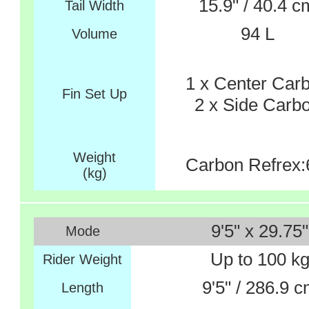
15.9" / 40.4 c
Tail Width
94 L
Volume
1 x Center Car
Fin Set Up
2 x Side Carb
Weight
Carbon Refrex:
(kg)
9'5" x 29.75"
Mode
Up to 100 k
Rider Weight
9'5" / 286.9 
Length