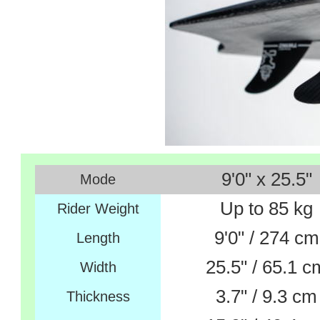
9'0" x 25.5"
Mode
Up to 85 kg
Rider Weight
9'0" / 274 cm
Length
25.5" / 65.1 c
Width
3.7" / 9.3 cm
Thickness