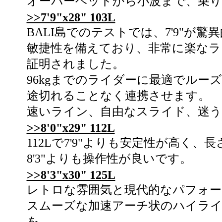
オーバーヘッドから小波まで、乗り
>>7'9"x28" 103L
BALI島でのテストでは、7'9"
敏捷性を備えており、非常に楽な
証明されました。
96kgまでのライダーに最適でル
途切れることなく連携させます。
速いライン、自由なスライド、迷
>>8'0"x29" 112L
112Lで7'9"よりも安定性が高く
8'3"よりも操作性が良いです。
>>8'3"x30" 125L
レトロな雰囲気と現代的なパフォーマ
スムーズな加速アーチ状のハイラ
を