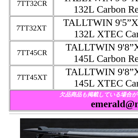
7TT32CR
132L Carbon Re
TALLTWIN 9'5”X
7TT32XT
132L XTEC Ca
TALLTWIN 9'8”X
7TT45CR
145L Carbon Re
TALLTWIN 9'8”X
7TT45XT
145L XTEC Ca
欠品商品も掲載している場合が
emerald@mt