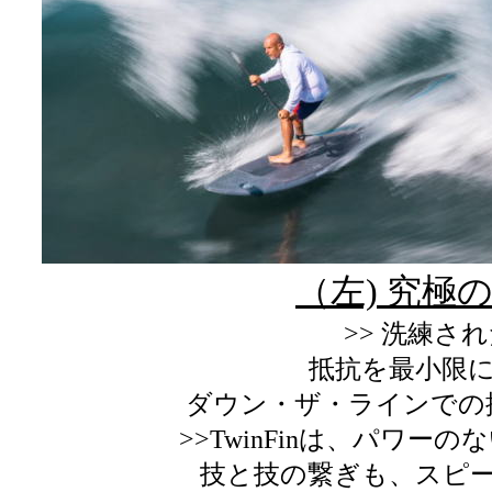
（左) 究極
>> 洗練さ
抵抗を最小限
ダウン・ザ・ラインでの
>>TwinFinは、パワ
技と技の繋ぎも、スピ