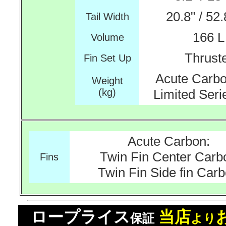
20.8" / 52
Tail Width
166 L
Volume
Thrust
Fin Set Up
Acute Carbo
Weight
(kg)
Limited Seri
Acute Carbon:
Twin Fin Center Carb
Fins
Twin Fin Side fin Car
ロープライス
当店
保証
より