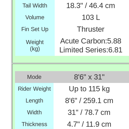
18.3" / 46.4 cm
Tail Width
103 L
Volume
Thruster
Fin Set Up
Acute Carbon:5.88
Weight
(kg)
Limited Series:6.81
8'6" x 31"
Mode
Up to 115 kg
Rider Weight
8'6" / 259.1 cm
Length
31" / 78.7 cm
Width
4.7" / 11.9 cm
Thickness