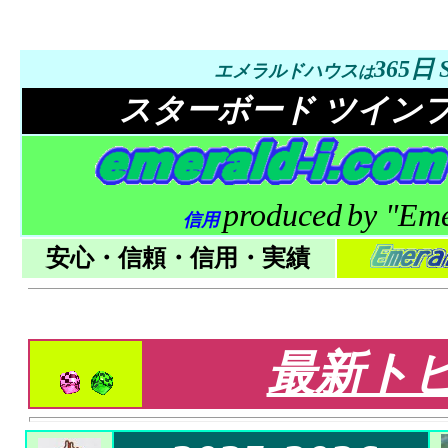
365日
エメラルドハウス
は
スターボード
ツイン
produced
by "Em
信用
安心・信頼・信用・実績
最新ト