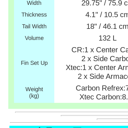
29.75" / 75.9 
Width
4.1" / 10.5 c
Thickness
18" / 46.1 c
Tail Width
132 L
Volume
CR:1 x Center C
2 x Side Carb
Fin Set Up
Xtec:1 x Center A
2 x Side Armac
Carbon Refrex:
Weight
(kg)
Xtec Carbon:8