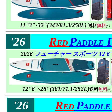
11"3"
32"
(
343/
81.3/258L)
×
送料
無料
(*)
'26
R
P
F
ED
ADDLE
2026
フューチャー スポーツ 12'6
12"6"
28"
(
381/
71.1/252L)
×
送料
無料
(*)
'26
R
P
ED
ADDLE