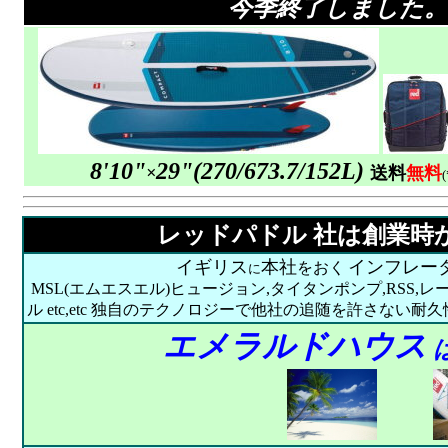
今季終了しました。た
8'10"
29"
(
270/
673.7/152L)
×
送料
無料
(
レッドパドル 社は創業時
イギリス
本社
インフレータ
をおく
に
MSL(エムエスエル)ヒュージョン,タイタンポンプ,RSS,レ
ル etc,etc 独自のテクノロジーで他社の追随を許さない耐
エメラルドハウス