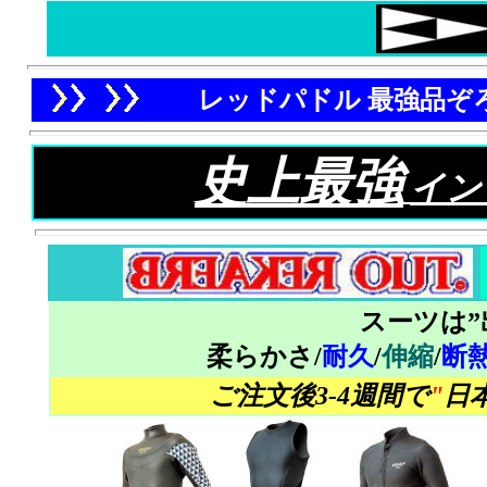
レッドパドル 最強品ぞ
史上最強
イン
スーツは”
柔らかさ/
耐久
/
伸縮
/
断
ご注文後3-4週間で
"
日