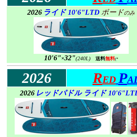
2026
ライド
10'6"
LTD
ボード
のみ
10'6"
32"
×
(240L)
送料
無料
(*
2026
R
P
ED
A
2026
レッドパドル
ライド
10'6"
LT