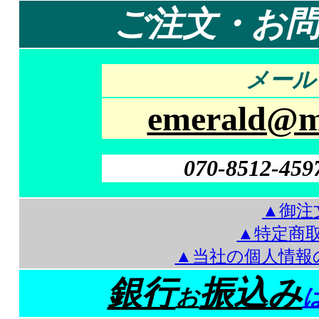
ご注文・お
メール 
emerald@mt
070-8512-459
▲御注
▲特定商
▲当社の個人情報
銀行
振込み
お