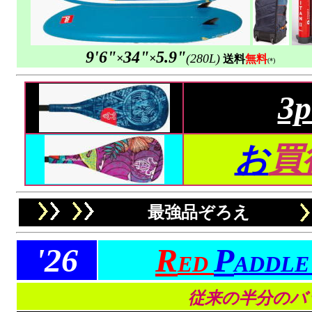
9'6"
34"
5.9"
×
×
(280L)
送料
無料
(*)
3
お
買
最強品ぞろえ
'26
R
P
ED
ADDL
従来の半分のバ