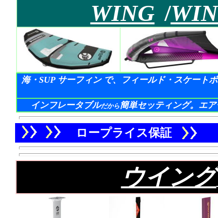
WING
/
WIN
海・SUP サーフィン で、フィールド・スケートボー
イン
フレータブル
簡単セッティング。エア
だから
ロープライス保証
ウイング