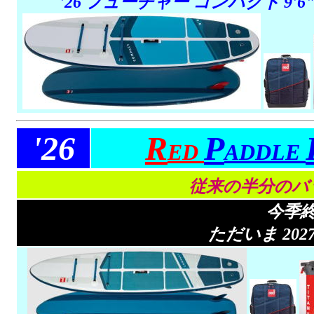
'26
フューチャー コンパクト
9'6
'26
R
P
ED
ADDLE
従来の半分のバ
今季
ただいま 20