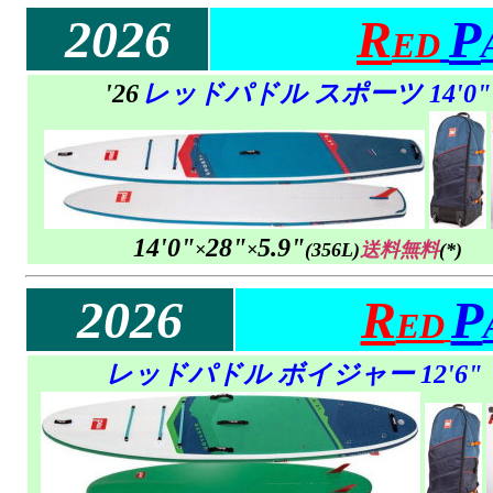
2026
R
P
ED
'26
レッドパドル スポーツ 14'0"
14'0"
28"
5.9"
×
×
(356L)
送料無料
(*)
2026
R
P
ED
レッドパドル ボイジャー 12'6"