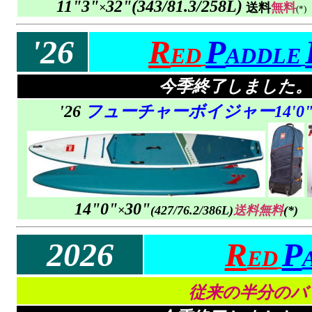
11"3"
32"
(
343/
81.3/258L)
×
送料
無料
(*)
'26
R
P
ED
ADDLE
今季終了しました。
'26
フューチャーボイジャー14'0
14"0"
30"
×
(
427/
76.2/386L)
送料無料
(*)
2026
R
P
ED
従来の半分のバ