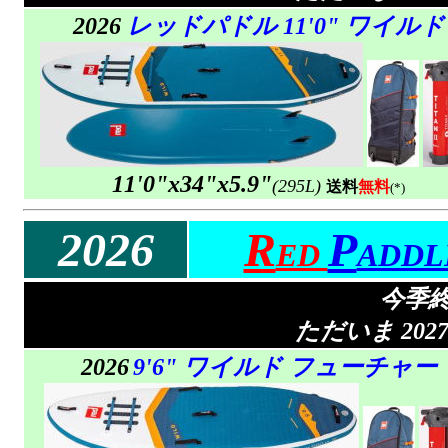
2026
レッドパドル 11'0" ワイルド
11'0"x34"x5.9"
(295L)
送料
無料
(*)
2026
R
P
ED
ADD
今季
ただいま 20
2026
9'6" ワイルド フューチャー