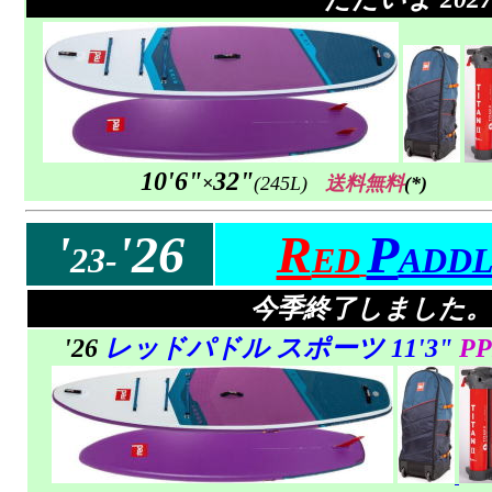
10'6"
32"
×
(245L)
送料無料
(*)
'
'26
R
P
23-
ED
ADD
今季終了しました。
'26
レッドパドル スポーツ 11'3"
PP