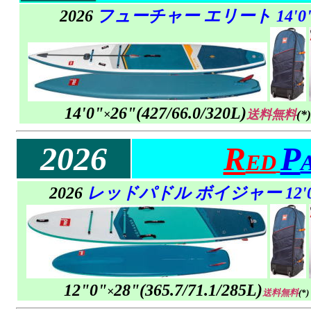
2026
フューチャー エリート 14'0
14'0"
26"
(
427/
66.0/320L)
×
送料無料
(*)
2026
R
P
ED
2026
レッドパドル ボイジャー 12'0
12"0"
28"
(
365.7/
71.1/285L)
×
送料無料
(*)