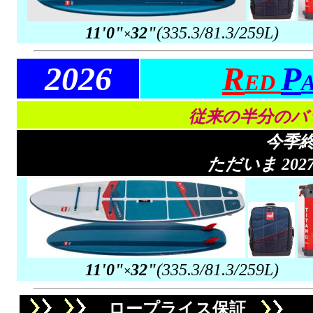
11'0"
32"
(335.3/81.3/259L)
×
2026
R
P
ED
従来の半分のバ
今季
ただいま 20
11'0"
32"
(335.3/81.3/259L)
×
ロープライス保証