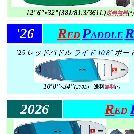
12"6"
32"
(
381/
81.3/361L)
×
送料無料
(*)
'26
R
P
R
ED
ADDLE
'26 レッドパドル
ライド
10'8"
ボー
10'8"
34"
×
(270L)
送料
無料
(*)
2026
R
ED