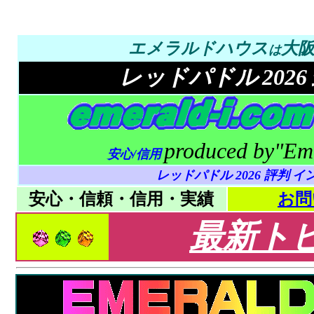
エメラルドハウス
大
は
レッドパドル
2026
produced by
"Em
安心/信用
レッドパドル 2026
評判
イン
安心・信頼・信用・実績
お問
最新ト