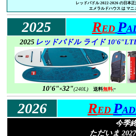
レッドパドル 2022-2026 
エメラルドハウス は マニ
2025
R
P
ED
A
2025
レッドパドル
ライド
10'6"
LT
10'6"
32"
×
(240L)
送料
無料
(*
2026
R
P
ED
AD
今季
ただいま 20