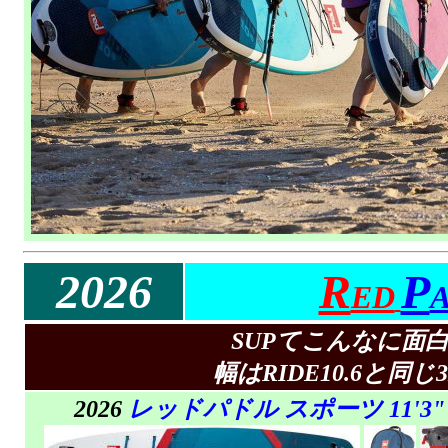
2026
R
P
ED
SUPてこんなに面白
幅はRIDE10.6と
2026
レッドパドル スポーツ 11'3"