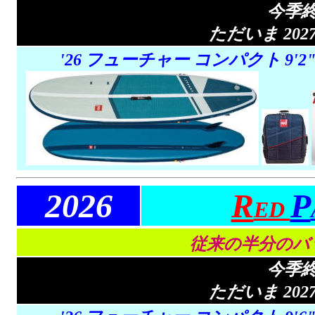
今季
ただいま 20
'26
フューチャー コンパクト
9'2
2026
R
P
ED
従来の半分のバ
今季
ただいま 20