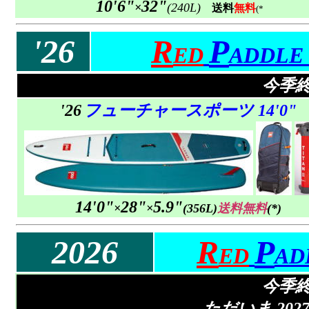
10'6"
32"
×
(240L)
送料
無料
(*
'26
R
P
ED
ADDLE
今季
'26
フューチャースポーツ 14'0"
14'0"
28"
5.9"
×
×
(356L)
送料無料
(*)
2026
R
P
ED
AD
今季
ただいま 20