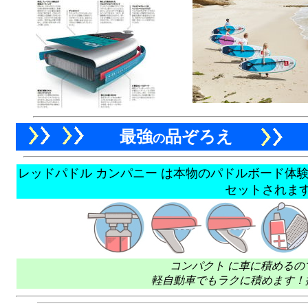
最強
品ぞろえ
の
レッドパドル カンパニー は本物のパドルボード体
セットされま
コンパクト に車に積めるの
軽自動車でもラクに積めます
！