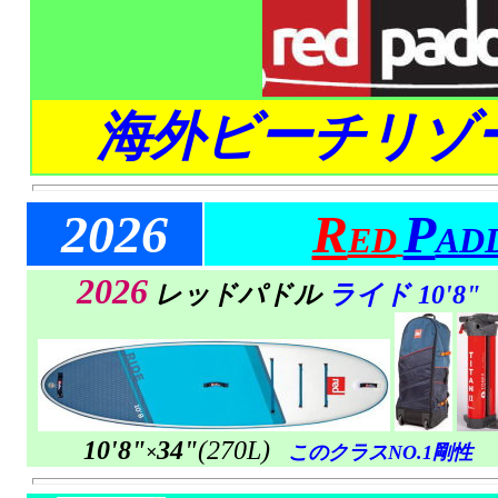
海外ビーチリゾ
20
26
R
P
ED
AD
2026
レッドパドル
ライド
10'8"
10'8"
34"
(270L)
×
このクラスNO.1剛性