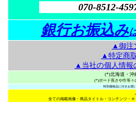
070-8512-459
銀行お振込み
▲御注
▲特定商
▲当社の個人情報
(*)北海道・
(*)ボード長さや巾等々
特別価格品に付きお買い
全ての掲載画像・商品タイトル・コンテンツ・Ｈ