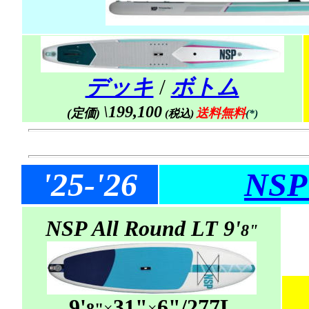
デッキ
/
ボトム
\199,100
(定価)
送料無料
(税込)
(*)
'25-'26
NSP 
NSP All Round LT 9'
8"
9'
31"
6"/277L