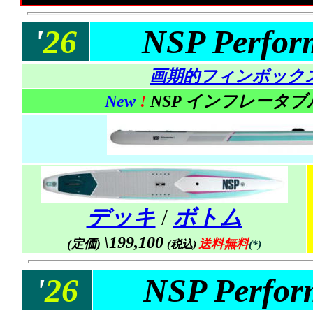
'
26
NSP Perfor
画期的フィンボック
New
!
NSP インフレータ
デッキ
/
ボトム
\199,100
(定価)
送料無料
(税込)
(*)
'
26
NSP Perfor