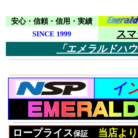
安心・信頼・信用・実績
スマ
SINCE 1999
「エメラルドハウ
イ
ロープライス
当店より
保証