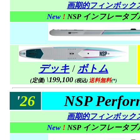
画期的フィンボック
New
!
NSP インフレータ
デッキ
/
ボトム
\199,100
(定価)
送料無料
(税込)
(*)
'
26
NSP Perfor
画期的フィンボック
New
!
NSP インフレータ