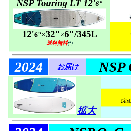
NSP Touring LT 12'
6"
12'
32"
6"/345L
6"
×
×
送料無料
(*)
2024
NSP 
お届け
(定価
拡大