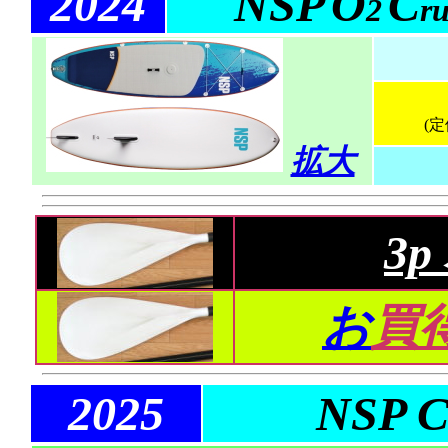
2024
NSP
O
C
2
ru
(定
拡大
3
お
買
2025
NSP
C