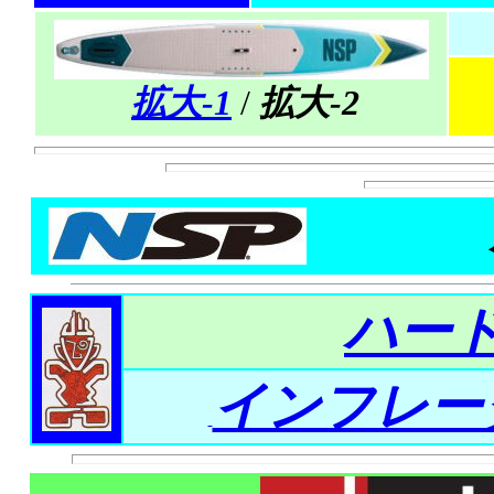
拡大-1
/
拡大-2
ハー
インフレー