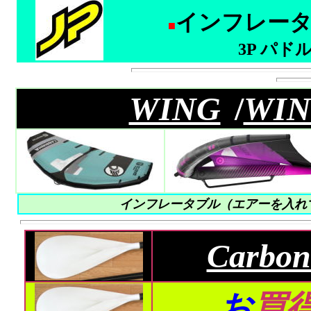
インフレータブ
■
3P パド
WING
/
WIN
インフレータブル（エアーを入れて
Carbo
お
買