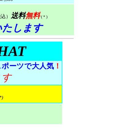
送料
無料
税込）
(＊)
いたします
 HAT
スポーツで大人気
！
ます
*)