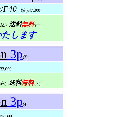
m
/
F40
(定)\47,300
送料
無料
税込）
(＊)
いたします
on
3p
(3)
3,000
送料
無料
税込）
(＊)
on
3p
(4)
7,300