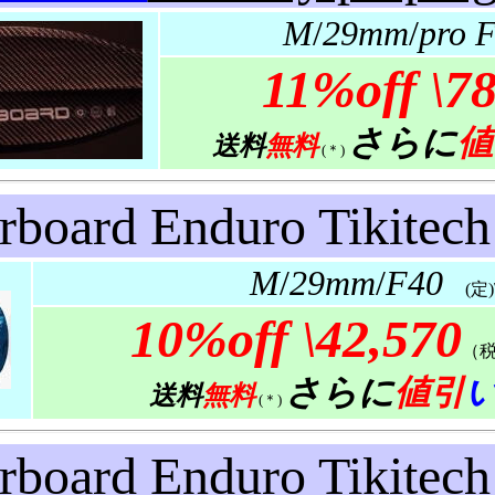
M
/
29mm
/
pro 
11%off
\78
さらに
値
送料
無料
(＊)
arboard Enduro
Tikitech
M
/
29mm
/
F40
(定)\4
10%off
\42,570
（
さらに
値引
送料
無料
(＊)
arboard Enduro
Tikitec