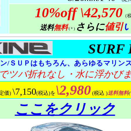
10%off
\42,570
（
さらに
値引
送料
無料
(＊)
SURF
ン/ＳＵＰはもちろん、あらゆるマリン
でツバ折れなし・水に浮かび
\2,980
\7,150
(定価)
(税込)を
(税込 )
送料無料
(
ここをクリック