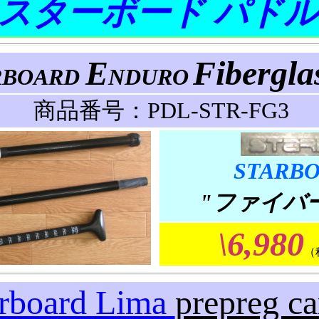
スターボード パドル
E
Fibergla
RBOARD
NDURO
商品番号：PDL-STR-FG3
STARB
"ファイバ
\6,980
（
arboard Lima
prepreg c