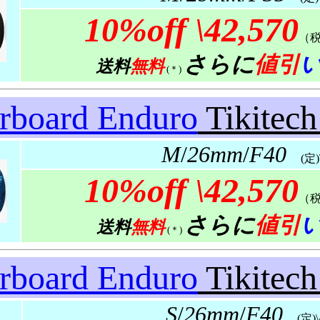
10%off
\42,570
（
さらに
値引
送料
無料
(＊)
arboard Enduro
Tikitech
M
/
26mm
/
F40
(定)\4
10%off
\42,570
（
さらに
値引
送料
無料
(＊)
arboard Enduro
Tikitec
S
/
26mm
/
F40
(定)\4