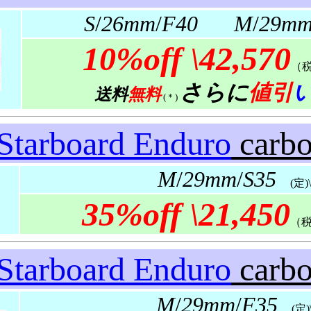
S
/
26mm
/
F40
M
/
29m
10%off
\42,570
（
さらに
値引
送料
無料
(＊)
Starboard Enduro
carb
M
/
29mm
/
S35
(定)\3
35%off
\21,450
（
Starboard Enduro
carb
M
/
29mm
/
F35
(定)\4