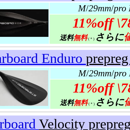
M
/
29mm
/
pro
11%off
\7
さらに
送料
無料
(＊)
arboard Enduro
prepreg
M
/
29mm
/
pro
11%off
\7
さらに
送料
無料
(＊)
arboard
Velocity prepre