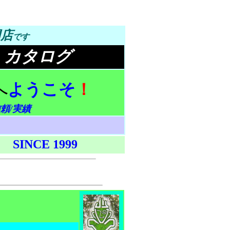
門店
です
 カタログ
ようこそ
！
へ
頼/実績
SINCE 1999