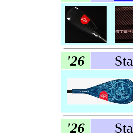
'26
St
'26
St