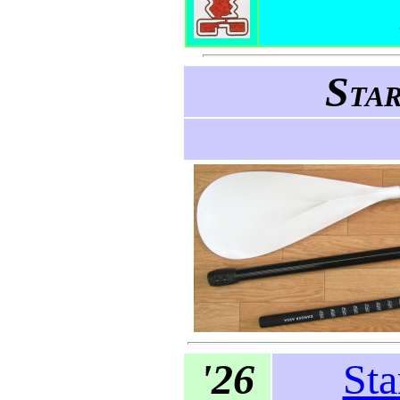
S
TA
'26
St