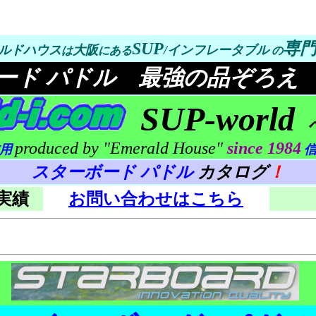
SUP
専
ルドハウス
大阪
/インフレータブル
は
にある
の
ード パドル 最強の品ぞろえ
SUP-world
produced by "Emerald House"
since 1984
信用
信
スターボード パドル
カタログ
！
実績
お問い合わせはこちら