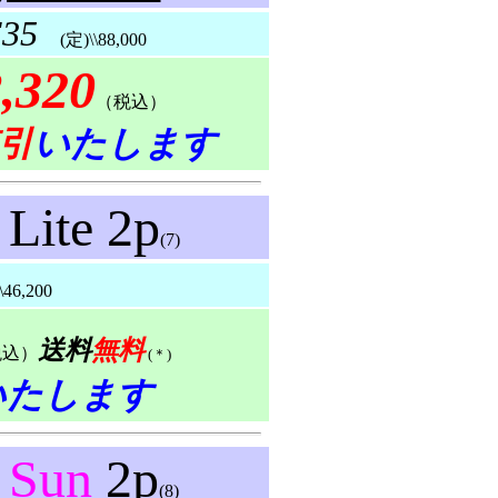
F35
(定)\\88,000
,320
（税込）
引
いたします
 Lite
2p
(7)
6,200
送料
無料
税込）
(＊)
いたします
h
Sun
2p
(8)