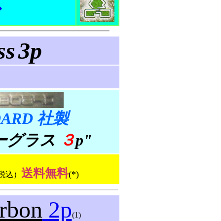
ss
3p
OARD 社製
ーグラス
３
p"
送料無料
(*)
税込）
arbon
2p
(1)