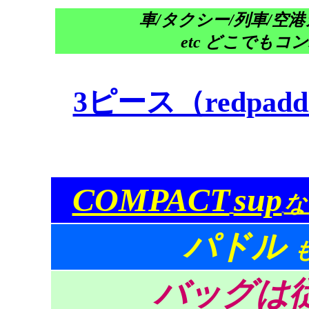
車/タクシー/列車/空
etc どこでも
3ピース（redpaddl
COMPACT
sup
な
パドル
バッグは