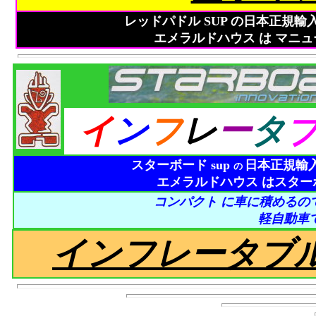
レッドパドル SUP の日本正規
エメラルドハウス は マニュ
イ
ン
フ
レ
ー
タ
スターボード sup
日本正規輸
の
エメラルドハウス はスター
コンパクト に車に積めるの
軽自動車
インフレータブ