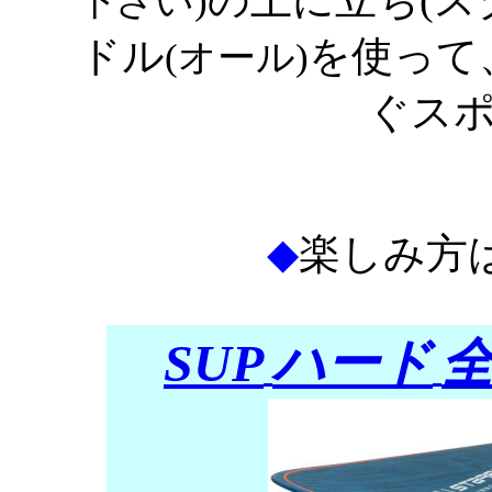
の上に立ち(ス
下さい)
ドル
を使って
(オール)
ぐス
◆
楽しみ方
SUP
ハード