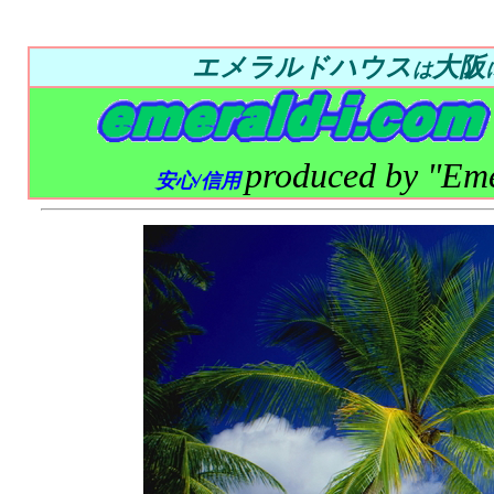
エメラルドハウス
大阪
は
produced by "Em
安心/信用