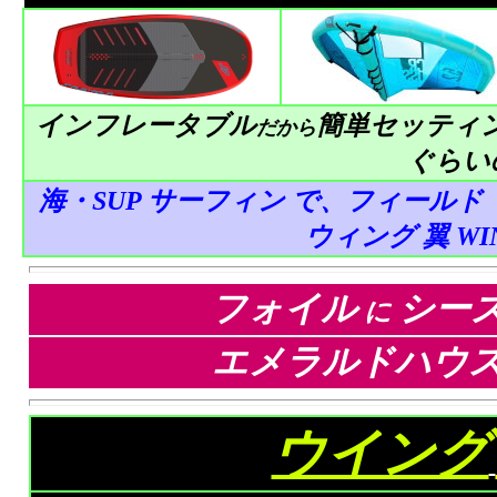
インフレータブル
簡単セッティ
だから
ぐらい
海・SUP サーフィン で、フィールド
ウィング 翼 W
フォイル
シー
に
エメラルドハウス 
ウイング