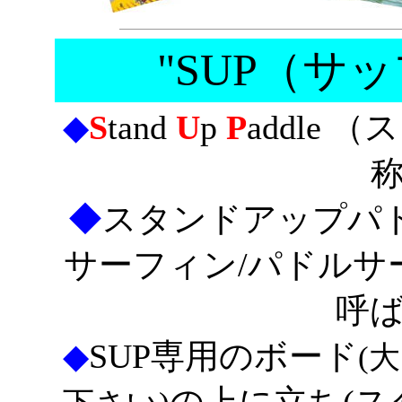
"SUP（サ
◆
S
tand
U
p
P
addle
◆
スタンドアップパ
サーフィン/パドルサ
呼
◆
SUP専用のボード
(