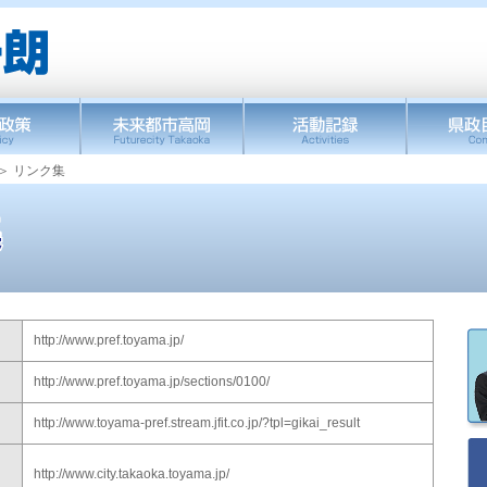
＞ リンク集
http://www.pref.toyama.jp/
http://www.pref.toyama.jp/sections/0100/
http://www.toyama-pref.stream.jfit.co.jp/?tpl=gikai_result
http://www.city.takaoka.toyama.jp/