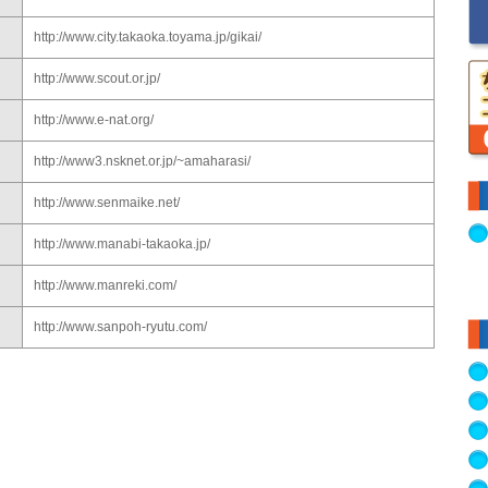
http://www.city.takaoka.toyama.jp/gikai/
http://www.scout.or.jp/
http://www.e-nat.org/
http://www3.nsknet.or.jp/~amaharasi/
http://www.senmaike.net/
http://www.manabi-takaoka.jp/
http://www.manreki.com/
http://www.sanpoh-ryutu.com/