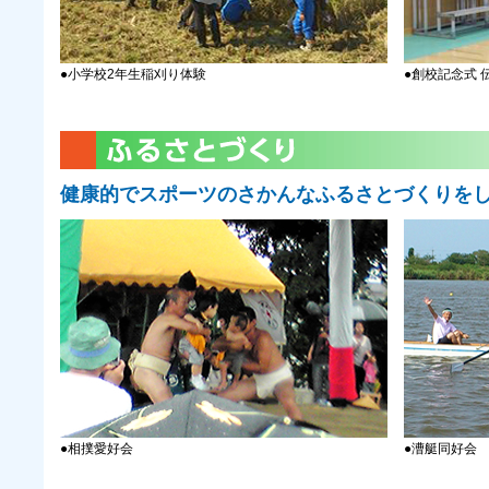
●小学校2年生稲刈り体験
●創校記念式 
健康的でスポーツのさかんなふるさとづくりを
●相撲愛好会
●漕艇同好会