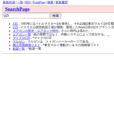
新規作成
|
一覧
|
RSS
|
FrontPage
|
検索
|
更新履歴
SearchPage
JAC
- 1985年に[[バトルマスター]]を発売し、それ以後[[東京マルイ]]が
UZI
- イスラエル国営銃器工場が開発、製造した9mm口径の[[サブマシンガン
エアガンの歴史・エアタンク時代
- さらに時代は流れた。\
エアガン一覧
- 銃の形態ではなく、作動システムによって区分する。__
マイクロUZI
- *マイクロUZI
マルゼン
- マルゼンは、トイガンメーカーの一つである。__
個人売買相場リスト
- *東京マルイ電動ガン＆その他相場リスト
銃器一覧
- *銃器一覧