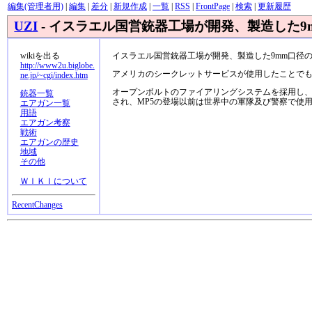
編集(管理者用)
|
編集
|
差分
|
新規作成
|
一覧
|
RSS
|
FrontPage
|
検索
|
更新履歴
UZI
- イスラエル国営銃器工場が開発、製造した9m
wikiを出る
イスラエル国営銃器工場が開発、製造した9mm口径
http://www2u.biglobe.
アメリカのシークレットサービスが使用したことで
ne.jp/~cgi/index.htm
オープンボルトのファイアリングシステムを採用し
銃器一覧
され、MP5の登場以前は世界中の軍隊及び警察で使
エアガン一覧
用語
エアガン考察
戦術
エアガンの歴史
地域
その他
ＷＩＫＩについて
RecentChanges