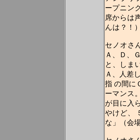
ープニングは「
席からは
んは？！
セノオさ
Ａ、Ｄ、
と、しま
Ａ、人差
指 の間
ーマンス
が目に入
やけど、
な」（会