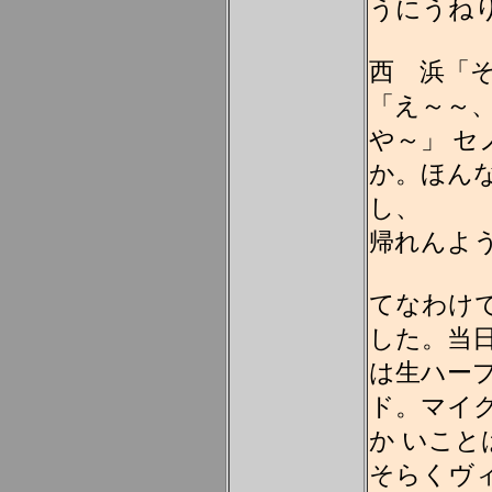
うにうね
西 浜「
「え～～
や～」 
か。ほん
し、 出
帰れんよ
てなわけ
した。当
は生ハー
ド。マイ
か いこ
そらくヴ