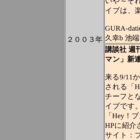
いや～そ
イブは、
GURA-d
久幸b 池端”
２００３年
講談社 週
マン」新
来る9/1
される「H
チーフと
イブです
「Hey！
HPに紹介
サイト：ブ