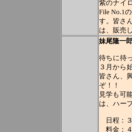
紫のナイロ
File N
す。皆さ
は、販売し
妹尾隆一
待ちに待
３月から
皆さん、
ぞ！！
見学も可
は、ハー
日程：３
料金：４,