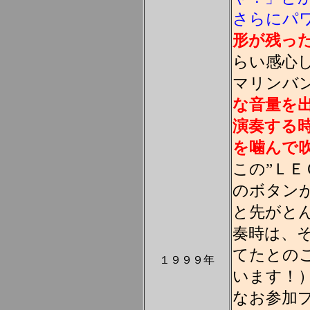
さらにパ
形が残った
らい感心
マリンバ
な音量を
演奏する
を噛んで
この”ＬＥ
のボタン
と先がと
奏時は、
てたとの
１９９９年
います！
なお参加