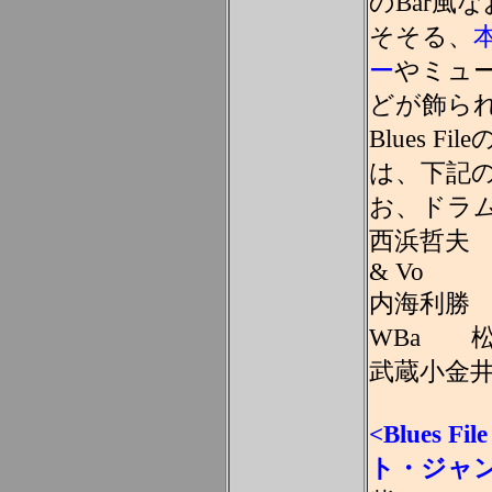
のBar風
そそる、
ー
やミュ
どが飾ら
Blues 
は、下記
お、ドラ
西浜哲夫 G
& Vo
内海利勝 
WBa 松
武蔵小金井 
<Blues 
ト・ジャン