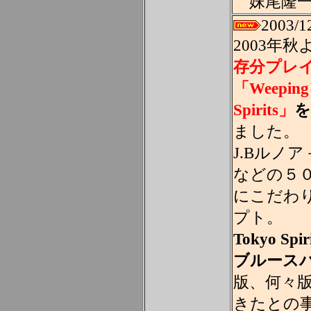
妹尾隆一郎
2003/1
2003年秋
存分プレ
「Weeping 
Spirits」
を
ました。
J.Bルノ
などの５
にこだわり
プト。
Tokyo Spir
ブルース
版、何々
きたとの