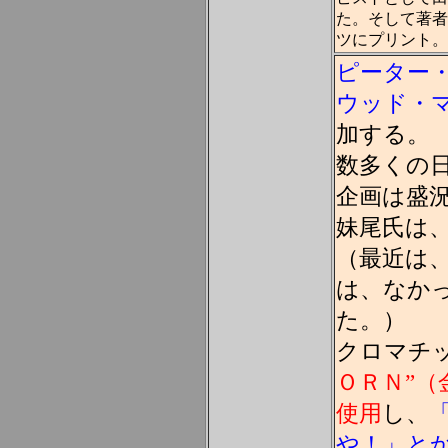
た。そして著者
ツにプリント。
ピーター
ウッド・
加する。
数多くの
企画は盛
妹尾氏は
（最近は
は、なか
た。）
クロマチ
ＯＲＮ”（
使用
し、
や！」と