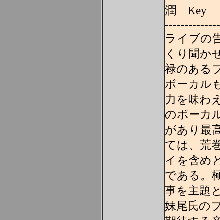
潤 Key
--------------
ライブの
くり聞か
禄のある
ボーカル
力を味わ
のボーカ
があり最
ては、荒巻
イを含め
である。
事を主題
妹尾氏の