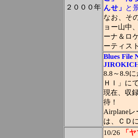
２０００年
んせ」
と
なお、そ
ョー山中
ーナ＆ロ
ーティス
Blues File 
JIROKIC
8.8～8
ＨＩ」に
現在、収
待！
Airpla
は、ＣＤ
10/26
「ヤマ