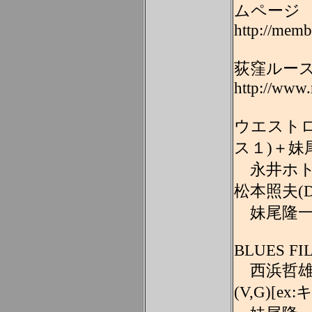
ムページ
http://memb
荻窪ルースター
http://www.r
ウエスト
ス１)＋妹
永井ホトケ隆
松本照夫(D
妹尾隆一郎
BLUES FIL
西浜哲雄(V
(V,G)[e