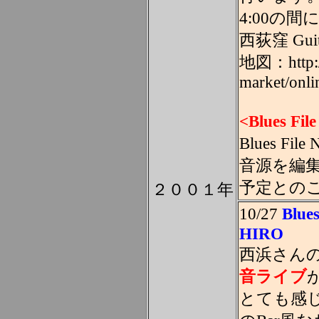
4:00の
西荻窪 Guita
地図：http://
market/onli
<Blues F
Blues F
音源を編
予定との
２００１年
10/27
Blue
HIRO
西浜さん
音ライブ
とても感