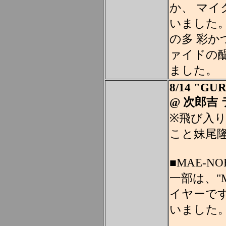
か、 マ
いました
の多 彩
ァイドの
ました。
8/14 "GU
@ 次郎吉
※飛び入
こと妹尾
■MAE-N
一部は、"
イヤーで
いました