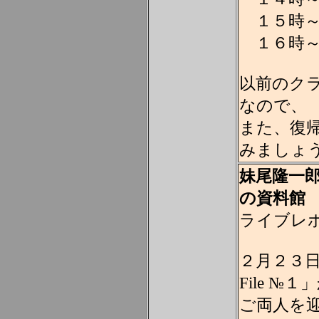
１５時～
１６時～
以前のク
なので、
また、復
みましょ
妹尾隆一郎
の資料館
ライブレポ
２月２３日
File 
ご両人を