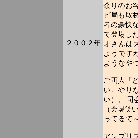
余りのお
ビ局も取
者の豪快
て登場し
２００２年
オさんは
ようです
ようなや
ご両人「
い。やり
い）。 司
（会場笑
ってるで
アンプリ