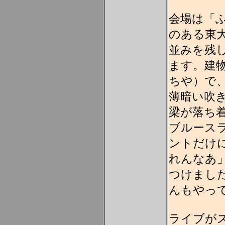
会場は「
のある東
並みを残
ます。建
ちや）で
薄暗い吹
梁が落ち
ブルース
ントだけ
れんなあ
つけまし
んもやっ
ライブが