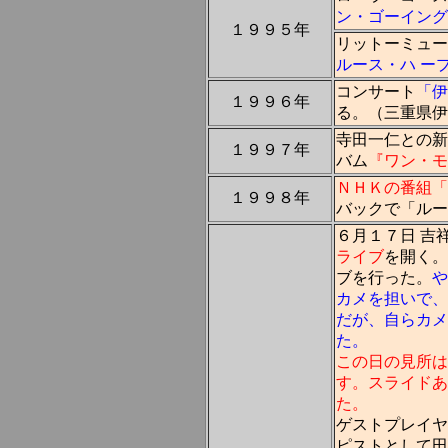
ン・ゴーイング
１９９５年
リットーミュー
ルース・ハ ー
コンサート
「伊
１９９６年
る。（三重県伊
寺田一仁との新
１９９７年
バム
『ワン・モ
ＮＨＫの番組「
１９９８年
バックで「ルー
６月１７日 吉
ライブ
を開く。
ブを行った。
や
カメを担いで、
だが、
自らカメ
た
。
この日の見所は
す。スライドあ
た。
ゲストプレイヤ
ピストとして田