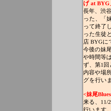
げ at BY
長年、渋
った、「妹尾
って終了
った生徒
店 BYG
今後の妹尾先
や時間等
ず、第1
内容や場
グを行い
<妹尾Blu
来る、11/25
行います。