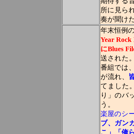
期待する
所に見ら
奏が聞け
年末恒例
Year Rock 
にBlues 
送された
番組では、
が流れ、
てました
り」のバ
う。
楽屋のシ
ブ、ガン
こ」「俺