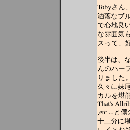
Tobyさ
洒落なブ
で心地良
な雰囲気
スって、
後半は、
んのハー
りました
久々に妹
カルを堪
That's Allr
,etc .
十二分に