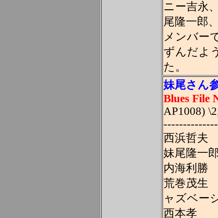
ニー吉永、
尾隆一郎
メンバー
ずんだよ
た。
妹尾さん
Blues File N
AP1008) \2
--------------
西浜哲夫 G
妹尾隆一郎 H
内海利勝 G
荒巻茂生 W
ャズベー
西本孝 