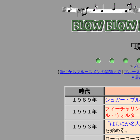
「
<
プ
[
誕生からブルースメンの認知まで
|
ブルース
▼最
時代
１９８９年
シュガー・ブル
フィーチャリン
１９９１年
ル・ウォルター
「はもにか名人
１９９３年
を始める。
ローラーコース