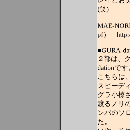
レイとお
(笑)
MAE-NOR
pf） http://
■GURA-dat
２部は、グ
dationで
こちらは
スピーデ
グラ小椋
渡るノリ
ンバのソ
た。