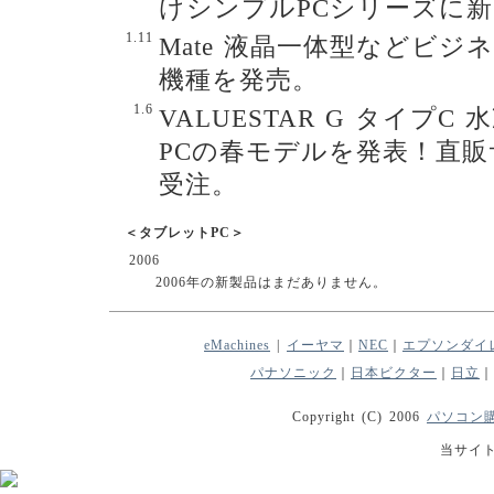
けシンプルPCシリーズに
1.11
Mate 液晶一体型などビジ
機種を発売。
1.6
VALUESTAR G タイプ
PCの春モデルを発表！直販サイ
受注。
＜タブレットPC＞
2006
2006年の新製品はまだありません。
eMachines
|
イーヤマ
｜
NEC
｜
エプソンダイ
パナソニック
｜
日本ビクター
｜
日立
｜
Copyright (C) 2006
パソコン購
当サイ