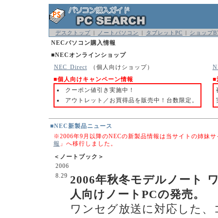
デスクトップ
|
ノートパソコン
|
タブレットPC
|
ショップB
NECパソコン購入情報
■NECオンラインショップ
NEC Direct
（個人向けショップ）
■個人向けキャンペーン情報
クーポン値引き実施中！
アウトレット／お買得品を販売中！台数限定。
■NEC新製品ニュース
※2006年9月以降のNECの新製品情報は当サイトの姉妹
報
」へ移行しました。
＜ノートブック＞
2006
8.29
2006年秋冬モデルノート
人向けノートPCの発売。
ワンセグ放送に対応した、