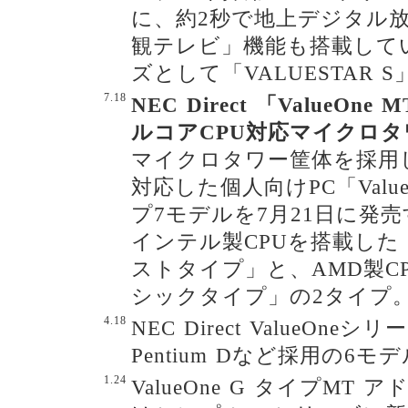
に、約2秒で地上デジタル
観テレビ」機能も搭載して
ズとして「VALUESTAR 
7.18
NEC Direct 「ValueO
ルコアCPU対応マイクロタ
マイクロタワー筐体を採用
対応した個人向けPC「Valu
プ7モデルを7月21日に発
インテル製CPUを搭載した「V
ストタイプ」と、AMD製C
シックタイプ」の2タイプ
4.18
NEC Direct ValueOneシリ
Pentium Dなど採用の6モ
1.24
ValueOne G タイプMT