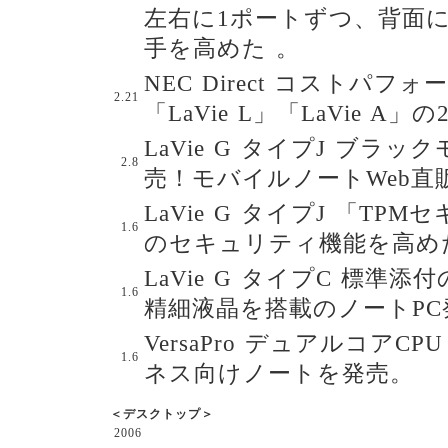
左右に1ポートずつ、背面
手を高めた 。
NEC Direct コストパ
2.21
「LaVie L」「LaVie A
LaVie G タイプJ ブラッ
2.8
売！モバイルノートWeb直
LaVie G タイプJ 「T
1.6
のセキュリティ機能を高め
LaVie G タイプC 標準
1.6
精細液晶を搭載のノートPC
VersaPro デュアルコアCP
1.6
ネス向けノートを発売。
＜デスクトップ＞
2006