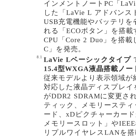
インメントノートPC「LaV
した「LaVie L アドバ
USB充電機能やバッテリ
れる「ECOボタン」を搭載
CPU「Core 2 Duo」を搭
C」を発売。
8.1
LaVie Lベーシックタイプ T
15.4型WXGA液晶搭載ノ
従来モデルより表示領域が約
対応した液晶ディスプレイ
がDDR2 SDRAMに変更
ティック、メモリースティッ
ード、xDピクチャーカー
メモリースロット」やIEEE80
リプルワイヤレスLANを搭