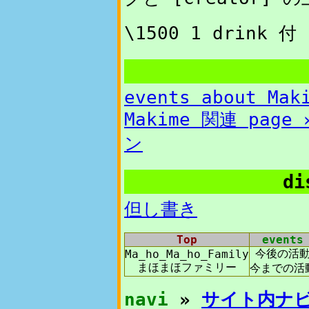
\1500 1 drink 付
events about Mak
Makime 関連 pag
ン
di
但し書き
Top
events
今後の活
Ma_ho_Ma_ho_Family
まほまほファミリー
今までの活
navi
»
サイト内ナ