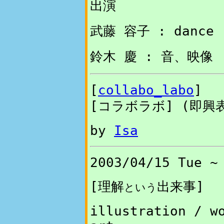
出演
武藤 容子 : dance
鈴木 慶 : 音、映像
[
collabo_labo
]
[コラボラボ] (即興
by
Isa
2003/04/15 Tue ~
[
理解
出来事
]
という
illustration / w