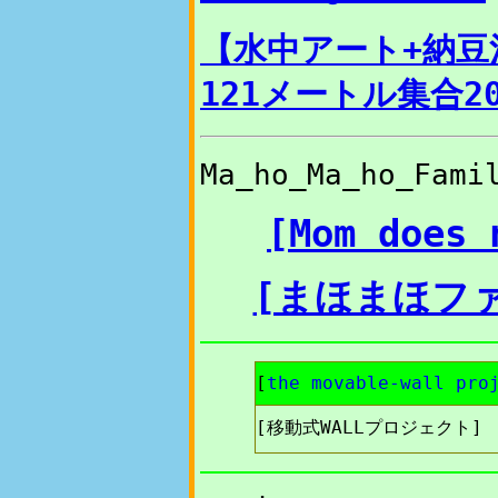
【水中アート+納豆
121メートル集合20
Ma_ho_Ma_ho_Fa
[Mom does 
[まほまほフ
[
the movable-wall pro
[移動式WALLプロジェクト]