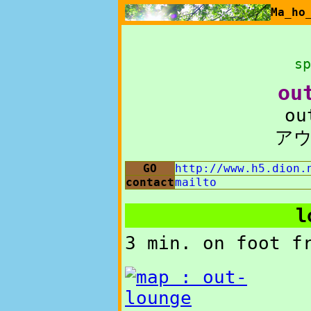
Ma_h
sp
ou
ou
ア
GO
http://www.h5.dion.
contact
mailto
l
3 min. on foot 