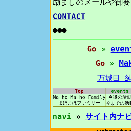
励ましのメールや御要
CONTACT
●●●
even
Go
»
Ma
Go
»
万城目 
Top
events
今後の活
Ma_ho_Ma_ho_Family
まほまほファミリー
今までの活
navi
»
サイト内ナ