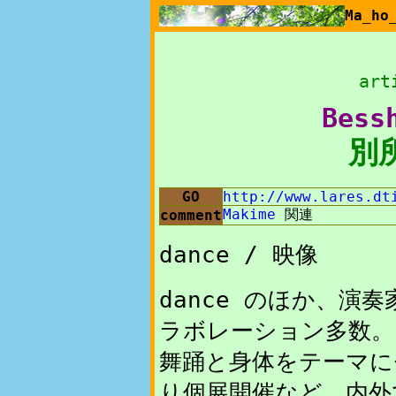
Ma_h
art
Bess
別
GO
http://www.lares.dt
Makime
関連
comment
dance / 映像
dance のほか、演
ラボレーション多数。
舞踊と身体をテーマに
り個展開催など、内外