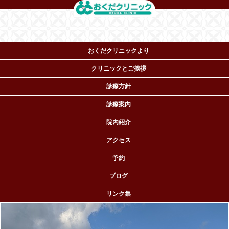
おくだクリニックより
クリニックとご挨拶
診療方針
診療案内
院内紹介
おくだクリニック ペインクリニック専門医・麻酔科機構
アクセス
専門医
TEL.06-6964-5530
予約
〒536-0022 大阪市城東区
永田2-16-8
ブログ
リンク集