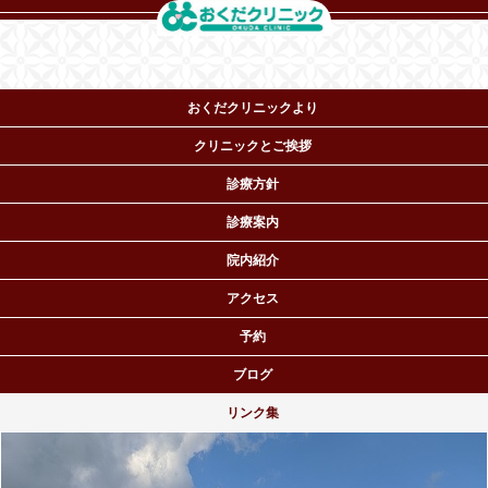
おくだクリニックより
クリニックとご挨拶
診療方針
診療案内
院内紹介
おくだクリニック ペインクリニック専門医・麻酔科機構
アクセス
専門医
TEL.06-6964-5530
予約
〒536-0022 大阪市城東区
永田2-16-8
ブログ
リンク集