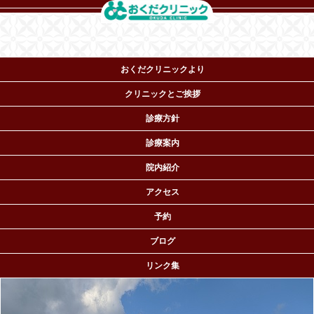
おくだクリニックより
クリニックとご挨拶
診療方針
診療案内
院内紹介
おくだクリニック ペインクリニック専門医・麻酔科機構
アクセス
専門医
TEL.06-6964-5530
予約
〒536-0022 大阪市城東区
永田2-16-8
ブログ
リンク集