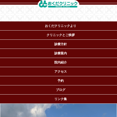
おくだクリニックより
クリニックとご挨拶
診療方針
診療案内
院内紹介
おくだクリニック ペインクリニック専門医・麻酔科機構
アクセス
専門医
TEL.06-6964-5530
予約
〒536-0022 大阪市城東区
永田2-16-8
ブログ
リンク集