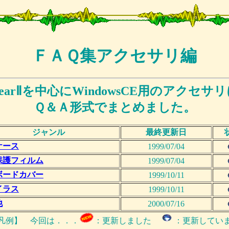
ＦＡＱ集アクセサリ編
eGearⅡを中心にWindowsCE用のアクセ
Ｑ＆Ａ形式でまとめました。
ジャンル
最終更新日
ケース
1999/07/04
保護フィルム
1999/07/04
ボードカバー
1999/10/11
イラス
1999/10/11
他
2000/07/16
例】 今回は．．．
：更新しました
：更新してい