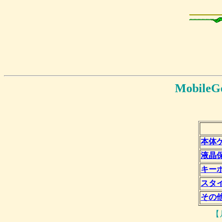
Mobil
本体
液晶
キー
スタ
その
【凡