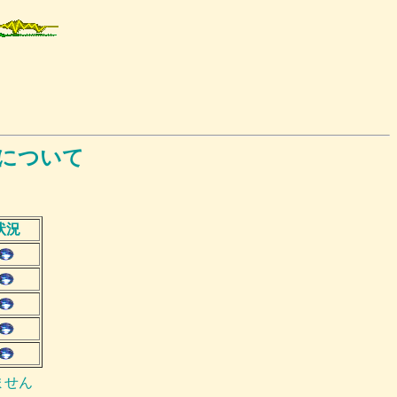
サリについて
状況
ません