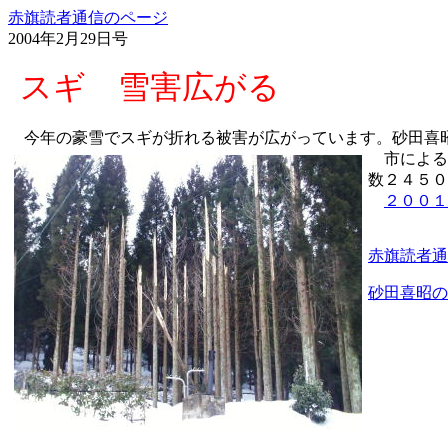
赤旗読者通信のページ
2004年2月29日号
スギ 雪害広がる
今年の豪雪でスギが折れる被害が広がっています。砂田喜昭
市による
数２４５０
２００１
赤旗読者通
砂田喜昭の