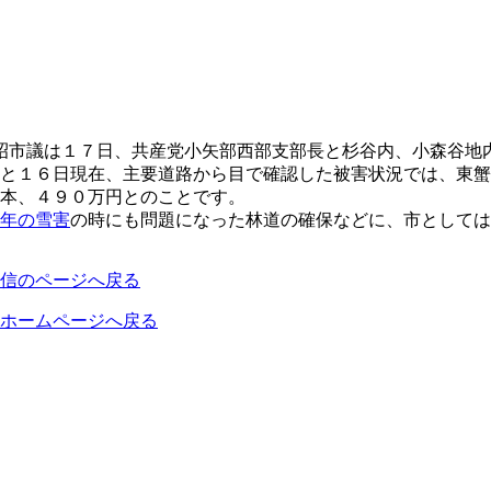
市議は１７日、共産党小矢部西部支部長と杉谷内、小森谷地
と１６日現在、主要道路から目で確認した被害状況では、東蟹
本、４９０万円とのことです。
年の雪害
の時にも問題になった林道の確保などに、市として
信のページへ戻る
ホームページへ戻る