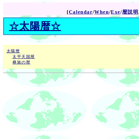
[
Calendar
/
When
/
Exe
/
暦説明
☆
太陽暦
☆
太陽暦
太平天国暦
彝族の暦