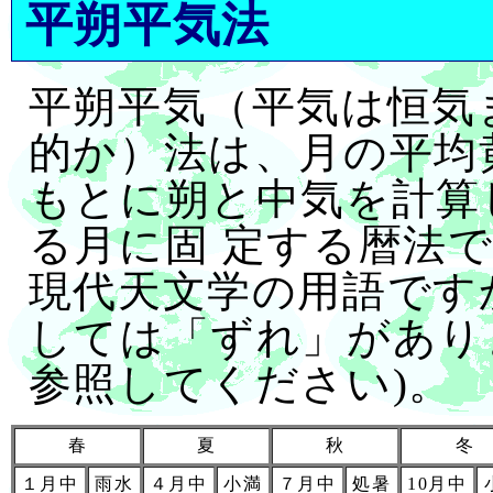
平朔平気法
平朔平気（平気は恒気
的か）法は、月の平均
もとに朔と中気を計算
る月に固 定する暦法
現代天文学の用語です
しては「ずれ」があり
参照してください)。
春
夏
秋
冬
１月中
雨水
４月中
小満
７月中
処暑
10月中