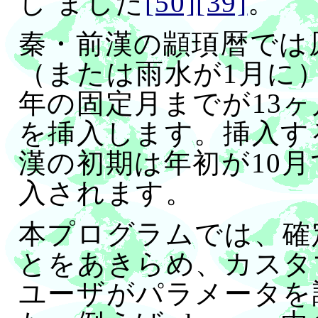
し ました
[50]
[39]
。
秦・前漢の顓頊暦では
（または雨水が1月に
年の固定月までが13
を挿入します。挿入す
漢の初期は年初が10
入されます。
本プログラムでは、確
とをあきらめ、カスタ
ユーザがパラメータを