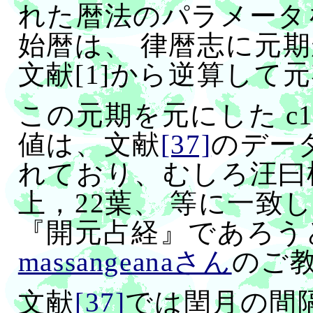
れた暦法のパラメータ
始暦は、 律暦志に元
文献[1]から逆算して
この元期を元にした c1$
値は、文献
[37]
のデー
れており、むしろ汪曰
上，22葉、 等に一致
『開元占経』であろう
massangeanaさん
のご
文献
[37]
では閏月の間