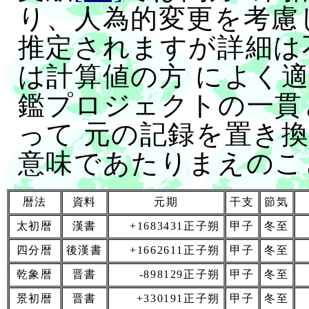
り、人為的変更を考慮
推定されますが詳細は
は計算値の方 によく
鑑プロジェクトの一貫
って 元の記録を置き
意味であたりまえのこ
暦法
資料
元期
干支
節気
太初暦
漢書
+1683431正子朔
甲子
冬至
四分暦
後漢書
+1662611正子朔
甲子
冬至
乾象暦
晋書
-898129正子朔
甲子
冬至
景初暦
晋書
+330191正子朔
甲子
冬至