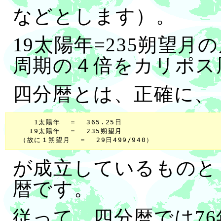
などとします）。
19太陽年=235朔望
周期の４倍をカリポス
四分暦とは、正確に、
     1太陽年  ＝  365.25日

    19太陽年  ＝  235朔望月

が成立しているものと
暦です。
従って、四分暦では7