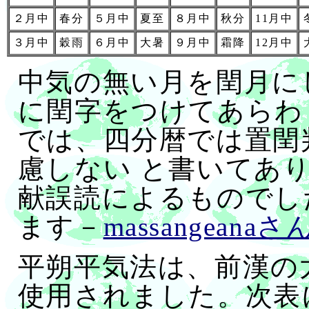
２月中
春分
５月中
夏至
８月中
秋分
11月中
３月中
穀雨
６月中
大暑
９月中
霜降
12月中
中気の無い月を閏月に
に閏字をつけてあらわし
では、四分暦では置閏
慮しない と書いてあ
献誤読によるものでし
ます－
massangeanaさ
平朔平気法は、前漢の
使用されました。次表