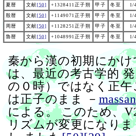
夏暦
文献
[50]
+1328411正子朔
甲子
冬至
1/
殷暦
文献
[50]
+1149071正子朔
甲子
冬至
1/
周暦
文献
[50]
+1128251正子朔
甲子
冬至
1/
魯暦
文献
[50]
+1048991正子朔
甲子
冬至
1/
秦から漢の初期にかけ
は、最近の考古学的 
の０時）ではなく正午
は正子のまま －
massa
による。 このため、V
リズムが変更になりま