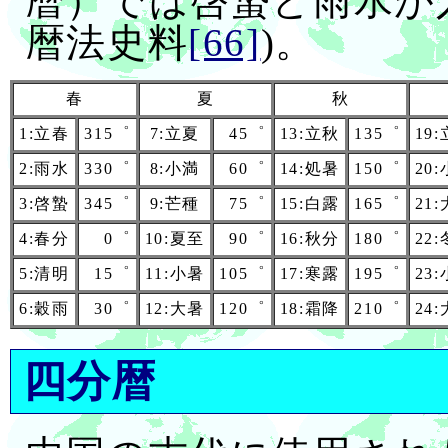
暦）では啓蟄と雨水が
暦法史料
[66]
)。
春
夏
秋
1:立春
315゜
7:立夏
45゜
13:立秋
135゜
19
2:雨水
330゜
8:小満
60゜
14:処暑
150゜
20
3:啓蟄
345゜
9:芒種
75゜
15:白露
165゜
21
4:春分
0゜
10:夏至
90゜
16:秋分
180゜
22
5:清明
15゜
11:小暑
105゜
17:寒露
195゜
23
6:穀雨
30゜
12:大暑
120゜
18:霜降
210゜
24
四分暦