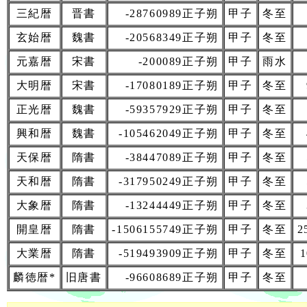
三紀暦
晋書
-28760989正子朔
甲子
冬至
玄始暦
魏書
-20568349正子朔
甲子
冬至
元嘉暦
宋書
-200089正子朔
甲子
雨水
大明暦
宋書
-17080189正子朔
甲子
冬至
正光暦
魏書
-59357929正子朔
甲子
冬至
興和暦
魏書
-105462049正子朔
甲子
冬至
天保暦
隋書
-38447089正子朔
甲子
冬至
天和暦
隋書
-317950249正子朔
甲子
冬至
大象暦
隋書
-13244449正子朔
甲子
冬至
開皇暦
隋書
-1506155749正子朔
甲子
冬至
2
大業暦
隋書
-519493909正子朔
甲子
冬至
1
麟徳暦*
旧唐書
-96608689正子朔
甲子
冬至