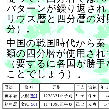
パターンが繰り返され
リウス暦と四分暦の対
分）。
中国の戦国時代から秦
類の四分暦が使用され
（要するに各国が勝手
ことでしょう）。
暦法
資料
元期
干支
節気
年-3
黄帝暦
文献
[50]
+1228331正子朔
甲子
冬至
1/
顓頊暦
文献
[50]
+1171396正午朔
己巳
立春
1/