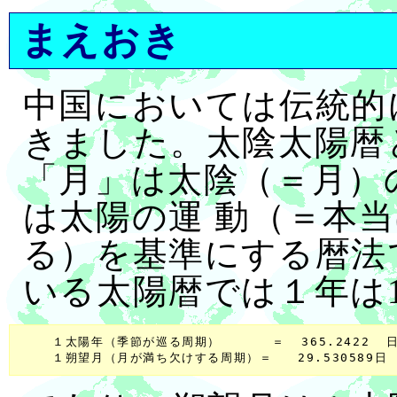
まえおき
中国においては伝統的
きました。太陰太陽暦
「月」は太陰（＝月）
は太陽の運 動（＝本
る）を基準にする暦法
いる太陽暦では１年は
    １太陽年（季節が巡る周期）      ＝  365.2422  日