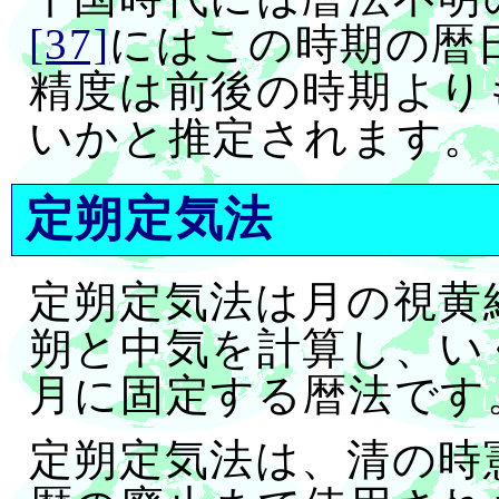
[37]
にはこの時期の暦
精度は前後の時期より
いかと推定されます。
定朔定気法
定朔定気法は月の視黄
朔と中気を計算し、い
月に固定する暦法です
定朔定気法は、清の時