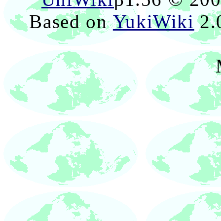
Based on
YukiWiki