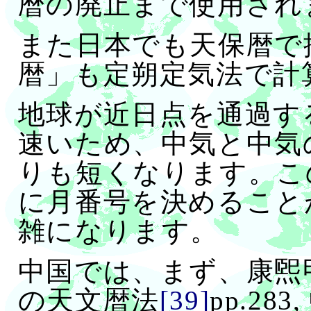
暦の廃止まで使用され
また日本でも天保暦で
暦」も定朔定気法で計
地球が近日点を通過す
速いため、中気と中気
りも短くなります。こ
に月番号を決めること
雑になります。
中国では、まず、康煕
の天文暦法
[39]
pp.2