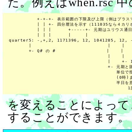
た。例えばwhen.rsc 
           +-+-+- 表示範囲の下限及び上限（例はプラ
           | | +- 四分暦法を示す（111035なら４カ
           | | |      +-----+- 元期はユリウス通日
           | | |      |     |

 quarter5: -,+,2, 1171396, 12, 1041285, 12,
        |                           |    |   
        +- Q# の #                  |    |
                                    |    | 
                                    |   
                                    +- 元
                                       
                                       (
                                       半日
を変えることによって
することができます。