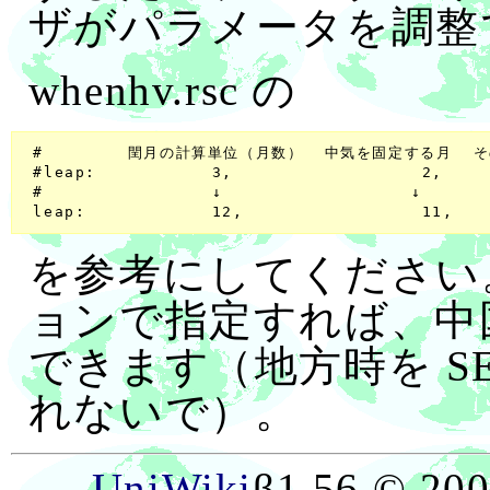
ザがパラメータを調整
whenhv.rsc の
 #        閏月の計算単位（月数）  中気を固定する月  
 #leap:           3,                  2,     
 #                ↓                  ↓       
を参考にしてください。whe
ョンで指定すれば、中
できます（地方時を SE
れないで）。
UniWiki
β1.56 ©