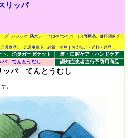
スリッパ
ューズ
| パジャマ
| 防水シーツ
| おむつカバー
| 介護用品、健康関連グッ
（介護食品）
|
介護用靴下
、
雑貨
、
消臭
｜
お支払い・送料・返品
|
ート
、
消臭ガーゼケット
箸・口腔ケア・ハンドケア
ッパ、てんとうむし
認知症患者進行予防用商品
リッパ てんとうむし
ます。