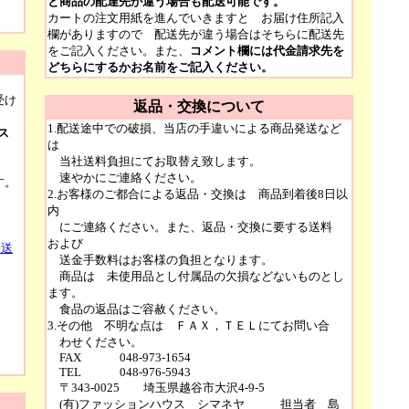
と商品の配達先が違う場合も配送可能です。
カートの注文用紙を進んでいきますと お届け住所記入
欄がありますので 配送先が違う場合はそちらに配送先
をご記入ください。また、
コメント欄には代金請求先を
どちらにするかお名前をご記入ください。
受け
返品・交換について
1.配送途中での破損、当店の手違いによる商品発送など
ス
は
当社送料負担にてお取替え致します。
速やかにご連絡ください。
す。
2.お客様のご都合による返品・交換は 商品到着後8日以
内
にご連絡ください。また、返品・交換に要する送料
および
・送
送金手数料はお客様の負担となります。
商品は 未使用品とし付属品の欠損などないものとし
ます。
食品の返品はご容赦ください。
3.その他 不明な点は ＦＡＸ，ＴＥＬにてお問い合
わせください。
FAX 048-973-1654
TEL 048-976-5943
〒343-0025 埼玉県越谷市大沢4-9-5
(有)ファッションハウス シマネヤ 担当者 島