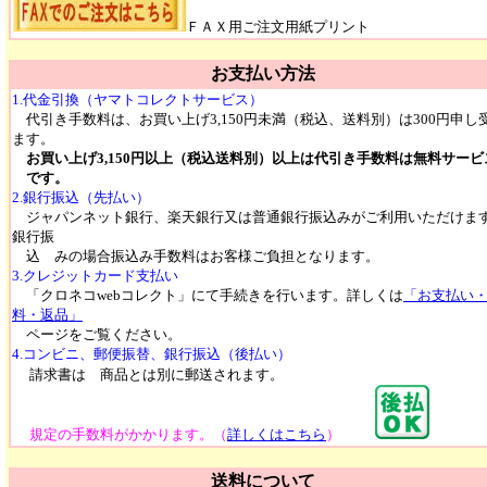
ＦＡＸ用ご注文用紙プリント
お支払い方法
1.代金引換（ヤマトコレクトサービス）
代引き手数料は、お買い上げ3,150円未満（税込、送料別）は300円申し
ます。
お買い上げ3,150円以上（税込送料別）以上は代引き手数料は無料サービ
です。
2.銀行振込（先払い）
ジャパンネット銀行、楽天銀行又は普通銀行振込みがご利用いただけま
銀行振
込 みの場合振込み手数料はお客様ご負担となります。
3.クレジットカード支払い
「クロネコwebコレクト」にて手続きを行います。詳しくは
「お支払い
料・返品」
ページをご覧ください。
4.コンビニ、郵便振替、銀行振込（後払い）
請求書は 商品とは別に郵送されます。
規定の手数料がかかります。（
詳しくはこちら
）
送料について