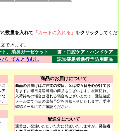
ぞれ数量を入れて
「カートに入れる」
を
クリック
してくだ
できます。
ート
、
消臭ガーゼケット
箸・口腔ケア・ハンドケア
ッパ、てんとうむし
認知症患者進行予防用商品
商品のお届けについて
手に
商品のお届けはご注文の翌日、又は翌々日を心がけてお
ルア
ります。
即日発送可能の商品もございます。在庫切れ、
来な
入荷待ちの場合は遅れる場合もございまので、受注確認
い。
メールにて当店の出荷予定をお知らせいたします。受注
確認メールにてご確認ください。
配送先について
ま
通常は
、
発注いただいた方に発送いたしますが
、発注者