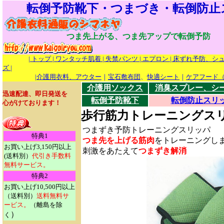
転倒予防靴下・つまづき・転倒防止
つま先上がる、つま先アップで転倒予防
| トップ |
ワンタッチ肌着
| 失禁パンツ
| エプロン
| 床ずれ予防、シ
ズ
|
|
介護用衣料、アウター
｜
宝石敷布団
、
快適シート
｜
ケアフード
介護用ソックス
消臭スプレー、シ
迅速配達、即日発送を
転倒予防靴下
転倒防止スリ
心がけております！
歩行筋力トレーニングス
つまずき予防トレーニングスリッパ
特典1
つま先を上げる筋肉
をトレーニングし
お買い上げ3,150円以上
刺激をあたえて
つまずき解消
(送料別）
代引き手数料
無料サービス。
特典2
お買い上げ10,500円以上
（送料別）
送料無料サ
ービス。
（離島を除
）
く