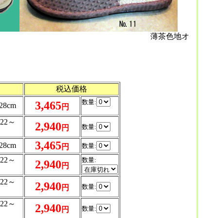
ンジ底 薄茶色地オ
。
税込価格
数量:
3,465
8cm
円
22～
2,940
数量:
円
3,465
8cm
数量:
円
22～
数量:
2,940
円
22～
2,940
数量:
円
22～
2,940
数量:
円