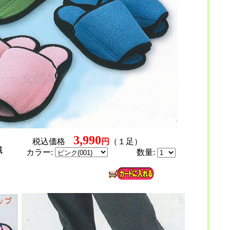
3,990
税込価格
円
（１足）
減
カラー:
数量: