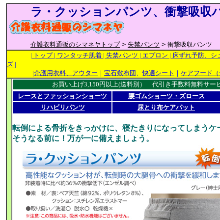
ラ・クッションパンツ、衝撃吸収
＞
＞
介護衣料通販のシマネヤトップ
失禁パンツ
衝撃吸収パンツ
| トップ |
ワンタッチ肌着
| 失禁パンツ
| エプロン
| 床ずれ予防、シ
ズ
|
|
介護用衣料、アウター
｜
宝石敷布団
、
快適シート
｜
ケアフード（
お買い上げ3,150円以上(送料別） 代引き手数料無料サービス
レースとファッションショーツ
腰ゴムショーツ・ズロース
リハビリパンツ
尿とり布ケアパット
転倒による骨折をきっかけに、寝たきりになってしまうケ
そうなる前に！万が一に備えましょう。