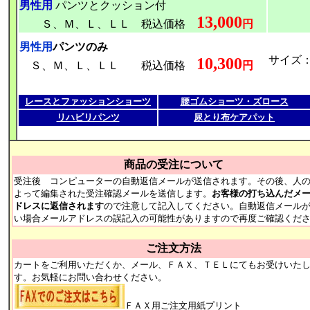
男性用
パンツとクッション付
13,000
Ｓ、Ｍ、Ｌ、ＬＬ 税込価格
円
男性用
パンツのみ
サイズ
10,300
Ｓ、Ｍ、Ｌ、ＬＬ 税込価格
円
レースとファッションショーツ
腰ゴムショーツ・ズロース
リハビリパンツ
尿とり布ケアパット
商品の受注について
受注後 コンピューターの自動返信メールが送信されます。その後、人
よって編集された受注確認メールを送信します。
お客様の打ち込んだメ
ドレスに返信されます
ので注意して記入してください。自動返信メール
い場合メールアドレスの誤記入の可能性がありますので再度ご確認くだ
ご注文方法
カートをご利用いただくか、メール、ＦＡＸ、ＴＥＬにてもお受けいた
す。お気軽にお問い合わせください。
ＦＡＸ用ご注文用紙プリント