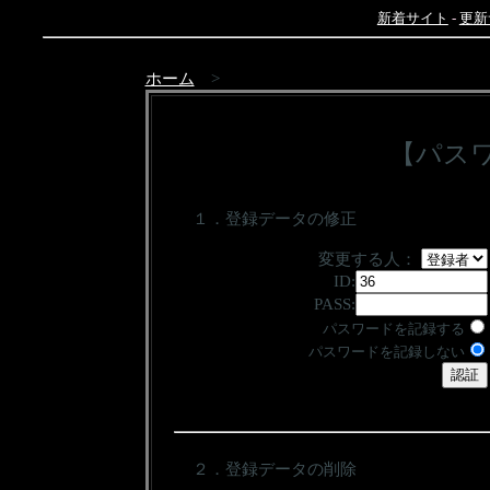
新着サイト
-
更新
ホーム
>
【パス
１．登録データの修正
変更する人：
ID:
PASS:
パスワードを記録する
パスワードを記録しない
２．登録データの削除