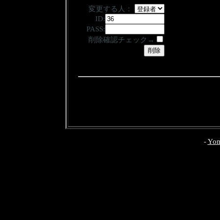
変更する人：
ID:
PASS:
削除確認チェック→
-
Yom