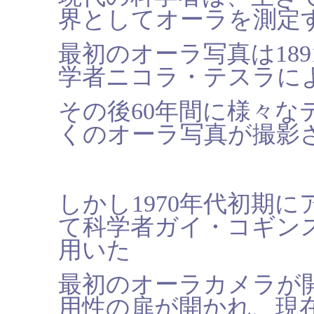
界としてオーラを測定
最初のオーラ写真は
189
学者ニコラ・テスラに
その後
60
年間に様々な
くのオーラ写真が撮影
しかし
1970
年代初期に
て科学者ガイ・コギン
用いた
最初のオーラカメラが
用性の扉が開かれ、現