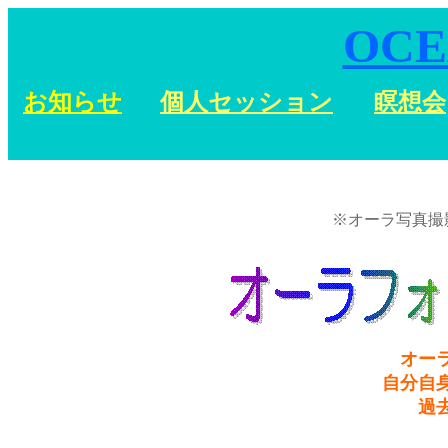
OCE
お知らせ
個人セッション
瞑想会
※オーラ写真撮
オー
自分自
過