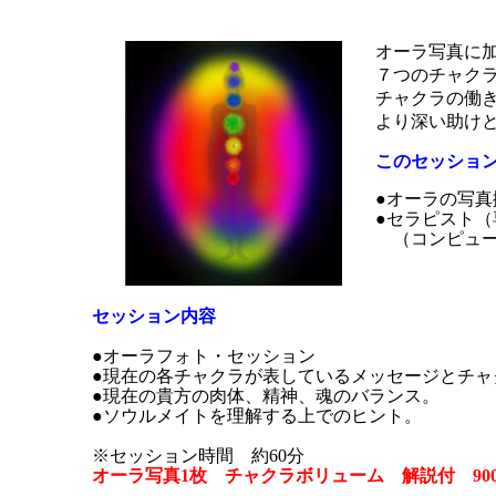
オーラ写真に
７つのチャク
チャクラの働
より深い助け
このセッショ
●オーラの写
●セラピスト
（コンピュー
セッション内容
●オーラフォト・セッション
●現在の各チャクラが表しているメッセージとチャ
●現在の貴方の肉体、精神、魂のバランス。
●ソウルメイトを理解する上でのヒント。
※セッション時間 約60分
オーラ写真1枚 チャクラボリューム 解説付 900