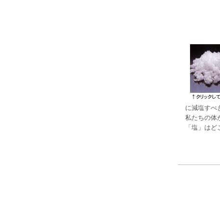
に減塩すべ
私たちの体
「塩」はど