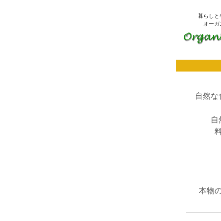
暮らしと
オーガニ
自然な
自
本物