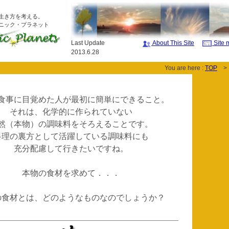
生き方を考える。
ック・プラネット
Last Update
About This Site
Site 
2013.6.28
You are here :
TOP
> 
食事に目覚めた人が最初に簡単にできること。
それは、化学的に作られていない
然（本物）の調味料をそろえることです。
料理の裏方として活躍している調味料にも
充分配慮して行きたいですね。
本物の食材を求めて．．．
の食材とは、どのようなものなのでしょうか？