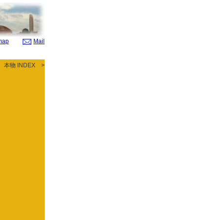
map
Mail
本物 INDEX >