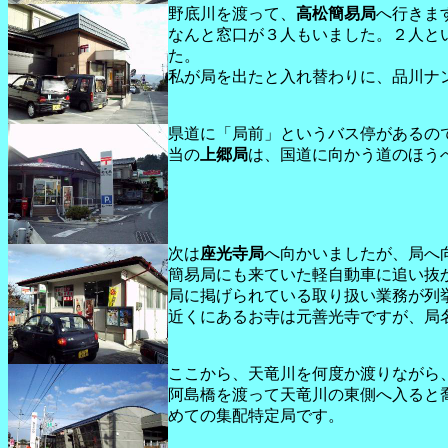
野底川を渡って、
高松簡易局
へ行きま
なんと窓口が３人もいました。２人と
た。
私が局を出たと入れ替わりに、品川ナ
県道に「局前」というバス停があるので
当の
上郷局
は、国道に向かう道のほう
次は
座光寺局
へ向かいましたが、局へ
簡易局にも来ていた軽自動車に追い抜かれ
局に掲げられている取り扱い業務が列
近くにあるお寺は元善光寺ですが、局
ここから、天竜川を何度か渡りながら
阿島橋を渡って天竜川の東側へ入ると
めての集配特定局です。