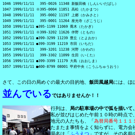
1046 1999/11/11 395-0026 11348 新飯田橋（しんいいだばし）
1047 1999/11/11 ※395-0004 11851 高松（たかまつ）
1048 1999/11/11 395-0002 11197 上郷（かみさと）
1049 1999/11/11 395-0001 11264 座光寺（ざこうじ）
1050 1999/11/11 ●395-1199 11069 喬木（たかぎ）
1051 1999/11/11 ※399-3202 11626 伴野（ともの）
1052 1999/11/11 ●399-3299 11239 豊丘（とよおか）
1053 1999/11/11 ●399-3199 11219 市田（いちだ）
1054 1999/11/11 399-3201 11238 河野（かわの）
1055 1999/11/11 399-3302 11099 生田（いくた）
1056 1999/11/11 ●399-3399 11179 大島（おおしま）
1057 1999/11/11 ■400-8799 08001 甲府中央（こうふちゅうおう）
さて、この日の局めぐの最大の目的地、
飯田風越局
には、ほ
並んでいる
ではありませんか！！
行列は、
局の駐車場の中で弧を描いて
私が並びはじめた午前１０時の時点で
地元の人たちも、「
為替局番号１１１
たまたま事情をよく知らずに、電力会
局名は「
ふうえつ
」ですが、その名前