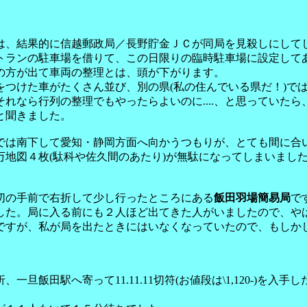
は、結果的に信越郵政局／長野貯金ＪＣが同局を見殺しにして
トランの駐車場を借りて、この日限りの臨時駐車場に設定して
の方が出て車両の整理とは、頭が下がります。
つけた車がたくさん並び、別の県(私の住んでいる県だ！)では
れなら行列の整理でもやったらよいのに....、と思っていた
と聞きました。
では南下して愛知・静岡方面へ向かうつもりが、とても間に合
地図４枚(駄科や佐久間のあたり)が無駄になってしまいました
切の手前で右折して少し行ったところにある
飯田羽場簡易局
で
した。局に入る前にも２人ほど出てきた人がいましたので、や
ですが、私が局を出たときにはいなくなっていたので、もしか
飯田駅へ寄って11.11.11切符(お値段は\1,120-)を入手