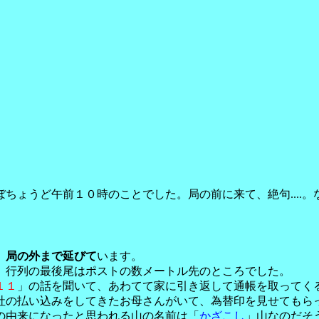
ぼちょうど午前１０時のことでした。局の前に来て、絶句....。
、局の外まで延びて
います。
、行列の最後尾はポストの数メートル先のところでした。
１１
」の話を聞いて、あわてて家に引き返して通帳を取ってく
社の払い込みをしてきたお母さんがいて、為替印を見せてもら
の由来になったと思われる山の名前は「
かざこし
」山なのだそ