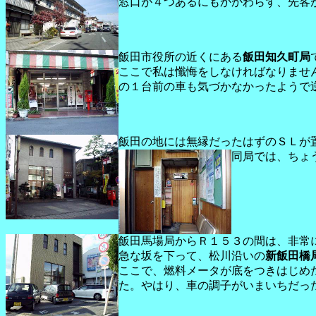
窓口が４つあるにもかかわらず、先客
飯田市役所の近くにある
飯田知久町局
ここで私は懺悔をしなければなりませ
の１台前の車も気づかなかったようで
飯田の地には無縁だったはずのＳＬが
同局では、ちょ
飯田馬場局からＲ１５３の間は、非常
急な坂を下って、松川沿いの
新飯田橋
ここで、燃料メータが底をつきはじめ
た。やはり、車の調子がいまいちだっ