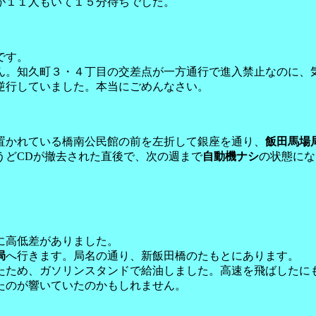
が１１人もいて１５分待ちでした。
です。
ん。知久町３・４丁目の交差点が一方通行で進入禁止なのに、
逆行していました。本当にごめんなさい。
置かれている橋南公民館の前を左折して銀座を通り、
飯田馬場
うどCDが撤去された直後で、次の週まで
自動機ナシ
の状態にな
に高低差がありました。
局
へ行きます。局名の通り、新飯田橋のたもとにあります。
たため、ガソリンスタンドで給油しました。高速を飛ばしたに
たのが響いていたのかもしれません。