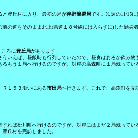
ると豊丘村に入り、最初の局が
伴野簡易局
です。次週の11/1
の前の道をそのまま北上(県道１８号線には入らずに)した勤労
ところに
豊丘局
があります。
そういえば、昼飯時も行列していたので、昼食はおろか飲み物
あるもう１局へ行けるのですが、対岸の高森町に１局残ってい
、Ｒ１５３沿いにある
市田局
へ行きます。これで、高森町を完
進すれば松川町へ行けるのですが、対岸にはまだ２局残っている
、豊丘村を完訪しました。