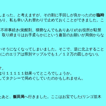
しまった、と考えますが、その割に手回しが良かったのが
臨時
あり、私も幸い入れ替わりで止めておくことができました。こ
不祥事続き(覚醒剤、猥褻なんでもありあり)のお役所が駐禁
ら、取り締まりはお手柔らかにという趣旨のお願いが局側からな
いそうになくなってしまいました。そこで、逆に北上すること
(このエリアは県別マップルでも１／１２万の図しかない)。
す。
はり１１１１１効果ってところでしょうか。
してタクシーで局めぐしていたのかもしれません。
したあと、
飯田局
へ行きました。ここはお宝でした(リンゴ並木