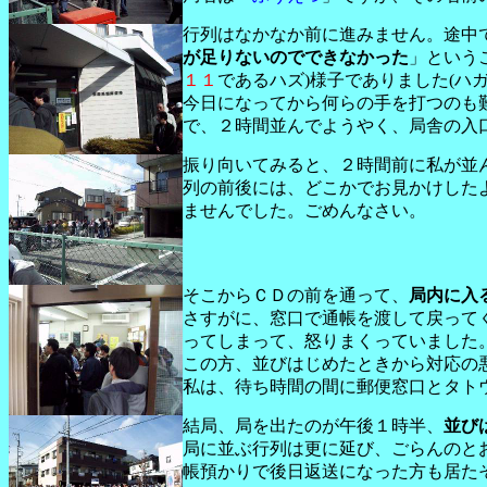
行列はなかなか前に進みません。途中
が足りないのでできなかった
」という
１１
であるハズ)様子でありました(ハ
今日になってから何らの手を打つのも
で、２時間並んでようやく、局舎の入
振り向いてみると、２時間前に私が並
列の前後には、どこかでお見かけしたよ
ませんでした。ごめんなさい。
そこからＣＤの前を通って、
局内に入
さすがに、窓口で通帳を渡して戻って
ってしまって、怒りまくっていました
この方、並びはじめたときから対応の
私は、待ち時間の間に郵便窓口とタトウの
結局、局を出たのが午後１時半、
並び
局に並ぶ行列は更に延び、ごらんのと
帳預かりで後日返送になった方も居た