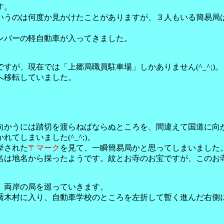
す。
いうのは何度か見かけたことがありますが、３人もいる簡易局
ンバーの軽自動車が入ってきました。
すが、現在では「上郷局職員駐車場」しかありません(^_^;)。
へ移転していました。
向かうには踏切を渡らねばならぬところを、間違えて国道に向
てしまいました(^_^;)。
挙された
〒マーク
を見て、一瞬簡易局かと思ってしまいました
名は地名から採ったようです。紋とお寺のお宝ですが、このお
、両岸の局を巡っていきます。
喬木村に入り、自動車学校のところを左折して暫く進んだ右側