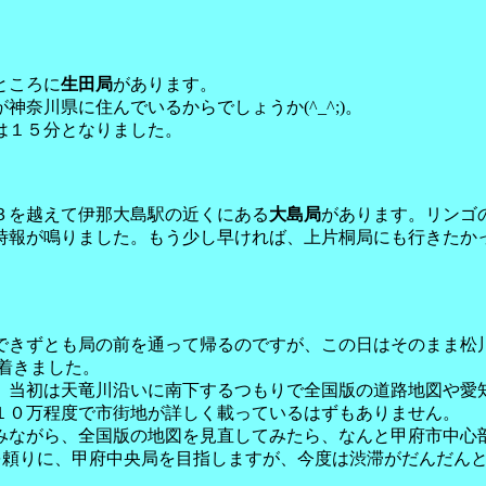
ところに
生田局
があります。
奈川県に住んでいるからでしょうか(^_^;)。
は１５分となりました。
３を越えて伊那大島駅の近くにある
大島局
があります。リンゴ
時報が鳴りました。もう少し早ければ、上片桐局にも行きたか
できずとも局の前を通って帰るのですが、この日はそのまま松
に着きました。
、当初は天竜川沿いに南下するつもりで全国版の道路地図や愛
１０万程度で市街地が詳しく載っているはずもありません。
みながら、全国版の地図を見直してみたら、なんと甲府市中心
けを頼りに、甲府中央局を目指しますが、今度は渋滞がだんだん