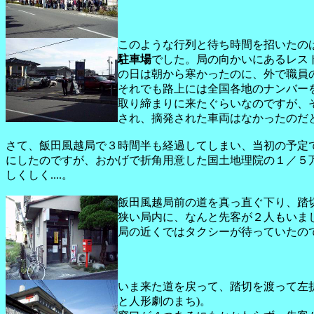
このような行列と待ち時間を招いたの
駐車場
でした。局の向かいにあるレス
の日は朝から寒かったのに、外で職員
それでも路上には全国各地のナンバーを
取り締まりに来たぐらいなのですが、そ
され、摘発された車両はなかったのだ
さて、飯田風越局で３時間半も経過してしまい、当初の予定
にしたのですが、おかげで折角用意した国土地理院の１／５万
しくしく....。
飯田風越局前の道を真っ直ぐ下り、踏
狭い局内に、なんと先客が２人もいま
局の近くではタクシーが待っていたの
いま来た道を戻って、踏切を渡って左折、一旦
と人形劇のまち)。