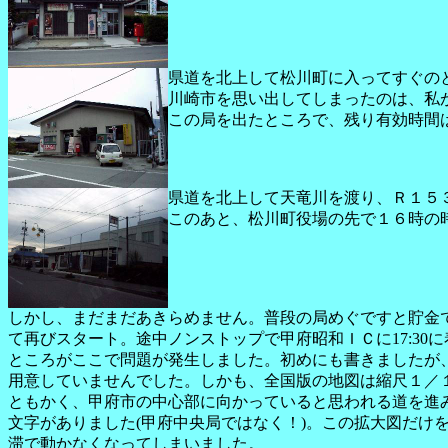
県道を北上して松川町に入ってすぐの
川崎市を思い出してしまったのは、私が神
この局を出たところで、残り有効時間
県道を北上して天竜川を渡り、Ｒ１５
このあと、松川町役場の先で１６時の
しかし、まだまだあきらめません。普段の局めぐですと貯金
て再びスタート。途中ノンストップで甲府昭和ＩＣに17:30
ところがここで問題が発生しました。初めにも書きましたが
用意していませんでした。しかも、全国版の地図は縮尺１／
ともかく、甲府市の中心部に向かっていると思われる道を進
文字がありました(甲府中央局ではなく！)。この拡大図だ
滞で動かなくなってしまいました。