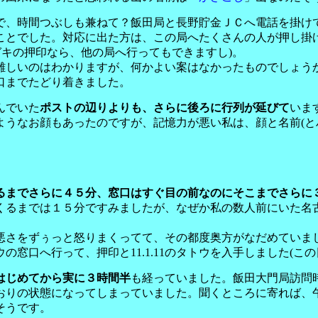
で、時間つぶしも兼ねて？飯田局と長野貯金ＪＣへ電話を掛け
ことでした。対応に出た方は、この局へたくさんの人が押し掛
ガキの押印なら、他の局へ行ってもできますし)。
難しいのはわかりますが、何かよい案はなかったものでしょう
口までたどり着きました。
んでいた
ポストの辺りよりも、さらに後ろに行列が延びて
いま
うなお顔もあったのですが、記憶力が悪い私は、顔と名前(とハン
るまでさらに４５分、窓口はすぐ目の前なのにそこまでさらに
くるまでは１５分ですみましたが、なぜか私の数人前にいた名
。
悪さをずぅっと怒りまくってて、その都度奥方がなだめていま
窓口へ行って、押印と11.1.11のタトウを入手しました(こ
はじめてから実に３時間半
も経っていました。飯田大門局訪問
おりの状態になってしまっていました。聞くところに寄れば、
そうです。