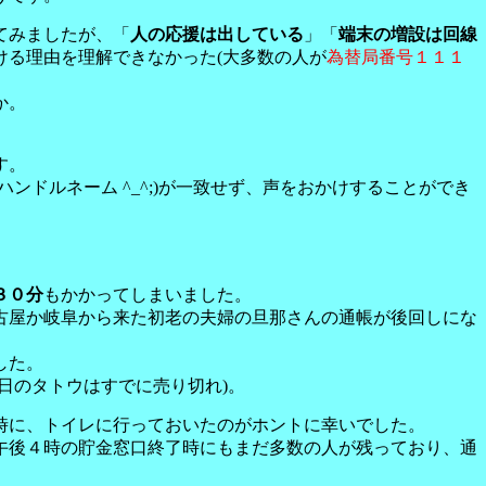
てみましたが、「
人の応援は出している
」「
端末の増設は回線
ける理由を理解できなかった(大多数の人が
為替局番号１１１
か。
す。
ドルネーム ^_^;)が一致せず、声をおかけすることができ
３０分
もかかってしまいました。
古屋か岐阜から来た初老の夫婦の旦那さんの通帳が後回しにな
した。
の日のタトウはすでに売り切れ)。
時に、トイレに行っておいたのがホントに幸いでした。
午後４時の貯金窓口終了時にもまだ多数の人が残っており、通