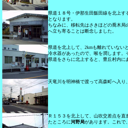
県道１８号・伊那生田飯田線を北上す
となります。
ちなみに、移転先はさきほどの喬木局
へ立ち寄ることは断念しました。
県道を北上して、2kmも離れていない
冷水器があったので、喉を潤します。
県道をさらに北上すると、豊丘村内に
天竜川を明神橋で渡って高森町へ入り
Ｒ１５３を北上して、山吹交差点を直
たところに
河野局
があります。これで