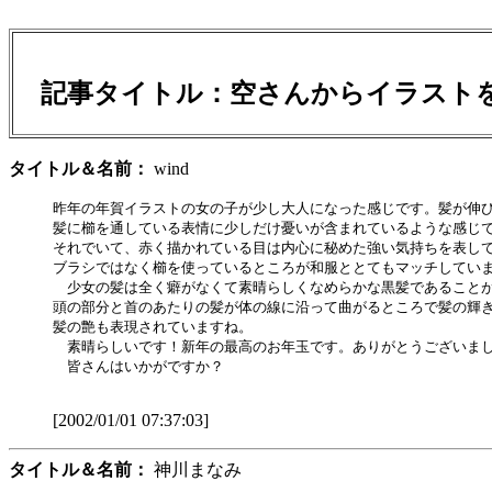
記事タイトル：
空さんからイラスト
タイトル＆名前：
wind
昨年の年賀イラストの女の子が少し大人になった感じです。髪が伸び
髪に櫛を通している表情に少しだけ憂いが含まれているような感じで
それでいて、赤く描かれている目は内心に秘めた強い気持ちを表して
ブラシではなく櫛を使っているところが和服ととてもマッチしていま
　少女の髪は全く癖がなくて素晴らしくなめらかな黒髪であることが
頭の部分と首のあたりの髪が体の線に沿って曲がるところで髪の輝き
髪の艶も表現されていますね。

　素晴らしいです！新年の最高のお年玉です。ありがとうございまし
　皆さんはいかがですか？

[2002/01/01 07:37:03]
タイトル＆名前：
神川まなみ