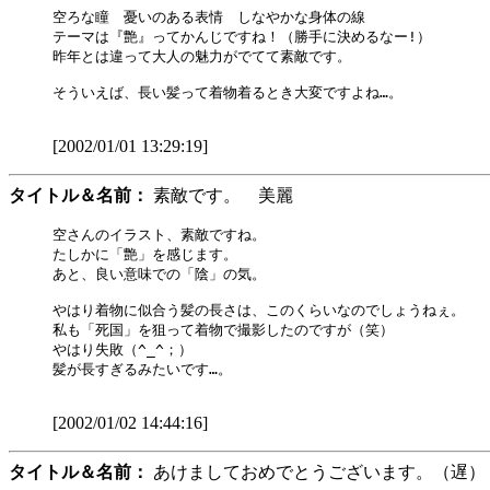
空ろな瞳　憂いのある表情　しなやかな身体の線

テーマは『艶』ってかんじですね！（勝手に決めるなー!）

昨年とは違って大人の魅力がでてて素敵です。

そういえば、長い髪って着物着るとき大変ですよね…。

[2002/01/01 13:29:19]
タイトル＆名前：
素敵です。 美麗
空さんのイラスト、素敵ですね。

たしかに「艶」を感じます。

あと、良い意味での「陰」の気。

やはり着物に似合う髪の長さは、このくらいなのでしょうねぇ。

私も「死国」を狙って着物で撮影したのですが（笑）

やはり失敗（^_^；）

髪が長すぎるみたいです…。

[2002/01/02 14:44:16]
タイトル＆名前：
あけましておめでとうございます。