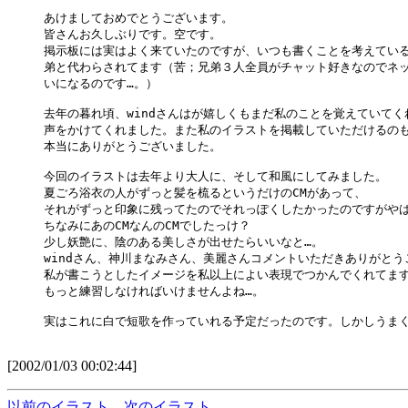
あけましておめでとうございます。

皆さんお久しぶりです。空です。

掲示板には実はよく来ていたのですが、いつも書くことを考えている
弟と代わらされてます（苦；兄弟３人全員がチャット好きなのでネッ
いになるのです…。）

去年の暮れ頃、windさんはが嬉しくもまだ私のことを覚えていてく
声をかけてくれました。また私のイラストを掲載していただけるのも
本当にありがとうございました。

今回のイラストは去年より大人に、そして和風にしてみました。

夏ごろ浴衣の人がずっと髪を梳るというだけのCMがあって、
それがずっと印象に残ってたのでそれっぽくしたかったのですがや
ちなみにあのCMなんのCMでしたっけ？

少し妖艶に、陰のある美しさが出せたらいいなと…。

windさん、神川まなみさん、美麗さんコメントいただきありがとう
私が書こうとしたイメージを私以上によい表現でつかんでくれてます
もっと練習しなければいけませんよね…。

実はこれに白で短歌を作っていれる予定だったのです。しかしうまく
[2002/01/03 00:02:44]
以前のイラスト
次のイラスト