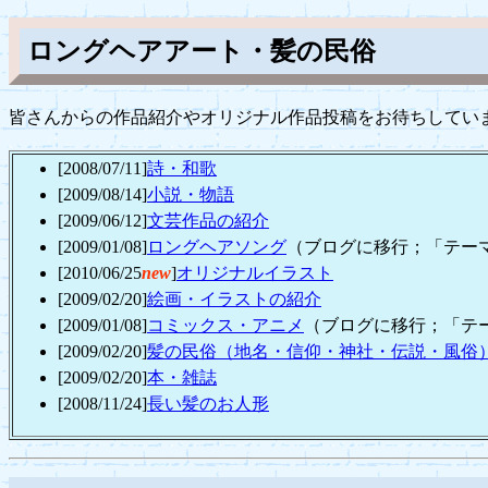
ロングヘアアート・髪の民俗
皆さんからの作品紹介やオリジナル作品投稿をお待ちしてい
[2008/07/11]
詩・和歌
[2009/08/14]
小説・物語
[2009/06/12]
文芸作品の紹介
[2009/01/08]
ロングヘアソング
（ブログに移行；「テー
[2010/06/25
new
]
オリジナルイラスト
[2009/02/20]
絵画・イラストの紹介
[2009/01/08]
コミックス・アニメ
（ブログに移行；「テ
[2009/02/20]
髪の民俗（地名・信仰・神社・伝説・風俗
[2009/02/20
]
本・雑誌
[2008/11/24]
長い髪のお人形