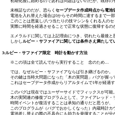
初期化後に始めるのであれば問題はないのだが、既存の
未検証なのだが、恐らく
セーブデータ作成時点から電池
電池を入れ替えた場合は0からその時間に達するまで一
このことは恩返し/八つ当たりの技マシンをくれる人の
実際に時間を経過させることで正常な状態に復帰するの
エメラルドに関しては上記理由につき、切れたら最後と
しかし
ルビー・サファイアに関しては条件さえ満たして
3:ルビー・サファイア限定 時計を動かす方法
※この項は全て読んでから実行すること 念のため…
では、なぜルビー・サファイアならば引き継げるのか。
その鍵は当時大問題になった「木の実問題」バグが握っ
これはセーブデータ作成からリアルタイムで1年が経過
このバグは現在ではユーザーサイドでフィックスが可能
木の実関連の修復プログラムとして、ファイアレッド・
時間イベントが復活することは承知の通りだと思うが、
このプログラムが（バグでおかしくなった）内蔵時計カ
電池差し替えの際の不具合にも効力を発揮することが分