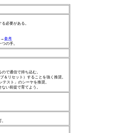
）
する必要がある。
い→
参考
一つの手。
るので通信で持ち込む。
ーブ＆リセット）することを強く推奨。
ンテスト」のシーヤを推奨。
せない前提で育てよう。
可。