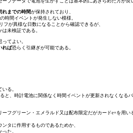
セーブデータで電池を生かすことは基本的にあきらめた方が良
切れまでの時間
が保持されており、
部の時間イベントが発生しない模様。
セリフが異様な日数になることから確認できるが、
かは未検証である。
思ってよい。
いれば
恐らく引継ぎが可能である。
ている。
すると、時計電池に関係なく時間イベントが更新されなくなる
。
リーフグリーン・エメラルド又は配布限定だがカードe+を用い
ウンタに作用するものであるためか、
かった。