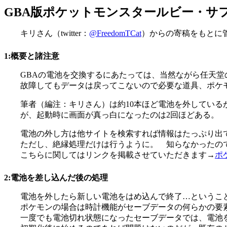
GBA版ポケットモンスタールビー・サ
キリさん（twitter：
@FreedomTCat
）からの寄稿をもとに
1:概要と諸注意
GBAの電池を交換するにあたっては、当然ながら任天
故障してもデータは戻ってこないので必要な道具、ポケ
筆者（編注：キリさん）は約10本ほど電池を外している
が、起動時に画面が真っ白になったのは2回ほどある。
電池の外し方は他サイトを検索すれば情報はたっぷり出
ただし、絶縁処理だけは行うように。 知らなかったの
こちらに関してはリンクを掲載させていただきます→
ポ
2:電池を差し込んだ後の処理
電池を外したら新しい電池をはめ込んで終了…というこ
ポケモンの場合は時計機能がセーブデータの何らかの要
一度でも電池切れ状態になったセーブデータでは、電池