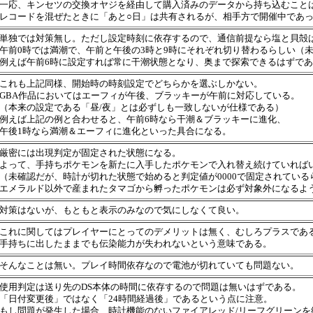
一応、キンセツの交換オヤジを経由して購入済みのデータから持ち込むこと
レコードを混ぜたときに「あと○日」は共有されるが、相手方で開催中であ
単独では対策無し。ただし設定時刻に依存するので、通信前提なら塩と貝殻
午前0時では満潮で、午前と午後の3時と9時にそれぞれ切り替わるらしい（
例えば午前6時に設定すれば常に干潮状態となり、奥まで探索できるはずで
これも上記同様、開始時の時刻設定でどちらかを選ぶしかない。
GBA作品においてはエーフィが午後、ブラッキーが午前に対応している。
（本来の設定である「昼/夜」とは必ずしも一致しないが仕様である）
例えば上記の例と合わせると、午前6時なら干潮＆ブラッキーに進化、
午後1時なら満潮＆エーフィに進化といった具合になる。
厳密には出現判定が固定された状態になる。
よって、手持ちポケモンを新たに入手したポケモンで入れ替え続けていれば
（未確認だが、時計が切れた状態で始めると判定値が0000で固定されている
エメラルド以外で産まれたタマゴから孵ったポケモンは必ず対象外になるよ
対策はないが、もともと表示のみなので気にしなくて良い。
これに関してはプレイヤーにとってのデメリットは無く、むしろプラスであ
手持ちに出したままでも伝染能力が失われないという意味である。
そんなことは無い。プレイ時間依存なので電池が切れていても問題ない。
使用判定は送り先のDS本体の時間に依存するので問題は無いはずである。
「日付変更後」ではなく「24時間経過後」であるという点に注意。
もし問題が発生した場合、時計機能のないファイアレッド/リーフグリーンを