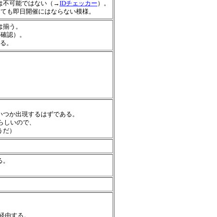
は不可能ではない（→
IDチェッカー
）。
っても即日開催にはならない模様。
は揃う。
未確認）。
ある。
いつか出現するはずである。
らしいので、
うだ）
る。
経由する。