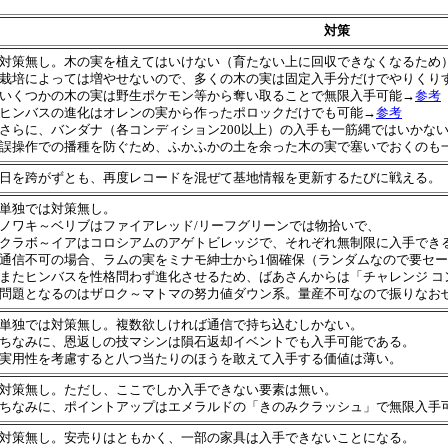
対策
対策無し。木の実を植えてはいけない（育たない上に回収できなくなるため
栽培によっては増やせないので、多くの木の実は固定入手分だけでやりくり
いくつかの木の実は野生ポケモン等から奪い取ることで無限入手可能→
参考
ヒンバスの進化はオレンの実から作ったポロックだけでも可能→
参考
さらに、バンダナ（各コンディション200以上）の入手も一筋縄ではいかな
誤操作での播種を防ぐため、ふかふかの土を余った木の実で塞いでおくのも
日を跨がずとも、再度レコードを混ぜて基地情報を更新するたびに戦える。
単独では対策無し。
ノワキ～ベリブはファイアレッド/リーフグリーンでは物拾いで、
クラボ～イアはコロシアムのアゲトビレッジで、それぞれ無制限に入手でき
通信不可の場合、ラムの実をミナモ紳士から1個確保（ランダムなので要セ
またヒンバスを性格問わず進化させるため、ばあさんからは「チャレンジ コ
問題となるのはザロク～マトマの努力値ダウン系。量産不可なので振りなお
単独では対策無し。複数欲しければ通信で持ち込むしかない。
ちなみに、恩返しの技マシンは隕石返却イベントでも入手可能である。
実用性を考慮すると八つ当たりのほうを敢えて入手する価値は薄い。
対策無し。ただし、ここでしか入手できない要素は無い。
ちなみに、ポイントアップはエメラルドの「きのみクラッシュ」で無限入手
対策無し。安売りはともかく、一部の家具は入手できないことになる。