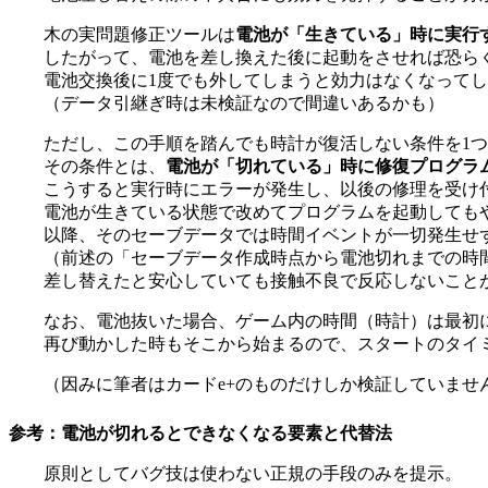
木の実問題修正ツールは
電池が「生きている」時に実行
したがって、電池を差し換えた後に起動をさせれば恐ら
電池交換後に1度でも外してしまうと効力はなくなって
（データ引継ぎ時は未検証なので間違いあるかも）
ただし、この手順を踏んでも時計が復活しない条件を1
その条件とは、
電池が「切れている」時に修復プログラ
こうすると実行時にエラーが発生し、以後の修理を受け
電池が生きている状態で改めてプログラムを起動しても
以降、そのセーブデータでは時間イベントが一切発生せ
（前述の「セーブデータ作成時点から電池切れまでの時
差し替えたと安心していても接触不良で反応しないこと
なお、電池抜いた場合、ゲーム内の時間（時計）は最初
再び動かした時もそこから始まるので、スタートのタイ
（因みに筆者はカードe+のものだけしか検証していませ
参考：電池が切れるとできなくなる要素と代替法
原則としてバグ技は使わない正規の手段のみを提示。