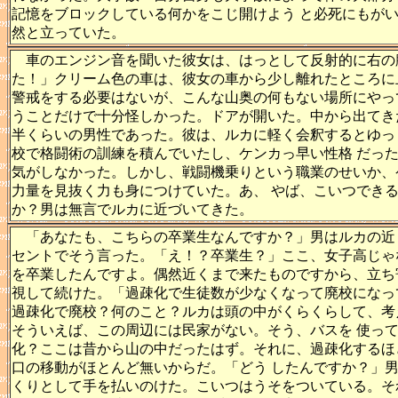
記憶をブロックしている何かをこじ開けよう と必死にもが
然と立っていた。
車のエンジン音を聞いた彼女は、はっとして反射的に右の
た！」クリーム色の車は、彼女の車から少し離れたところに
警戒をする必要はないが、こんな山奥の何もない場所にやっ
うことだけで十分怪しかった。ドアが開いた。中から出てき
半くらいの男性であった。彼は、ルカに軽く会釈するとゆっ
校で格闘術の訓練を積んでいたし、ケンカっ早い性格 だっ
気がしなかった。しかし、戦闘機乗りという職業のせいか、
力量を見抜く力も身につけていた。あ、 やば、こいつでき
か？男は無言でルカに近づいてきた。
「あなたも、こちらの卒業生なんですか？」男はルカの近
セントでそう言った。「え！？卒業生？」ここ、女子高じゃ
を卒業したんですよ。偶然近くまで来たものですから、立ち
視して続けた。「過疎化で生徒数が少なくなって廃校になっ
過疎化で廃校？何のこと？ルカは頭の中がくらくらして、考
そういえば、この周辺には民家がない。そう、バスを 使っ
化？ここは昔から山の中だったはず。それに、過疎化するほ
口の移動がほとんど無いからだ。「どう したんですか？」
くりとして手を払いのけた。こいつはうそをついている。そ