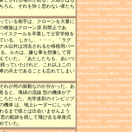
ちろん、それを快く思わない者たち
っている相手は、クローンを大量に
の種族はクローン原 則禁止であ
ハイスクールを卒業して士官学校を
ている。 しかし、・・・。「ラグ
ナル以外は消去されるか移植用パー
れる。ルカは、嫌な事を想像して背
えていた。「あたしたちも、あいつ
い残っていたけれど、これ以上この
軍の兵士であることも忘れてしまい
それが何の振動なのか分かった。あ
見ると、薄緑の流線 型の機体がア
ころだった。光学迷彩のインビジブ
の機体 は、地上レーダーにしっか
わるまで彼とは出会いませんよう
機雲の航跡を残して飛び去る単座式
めていた。