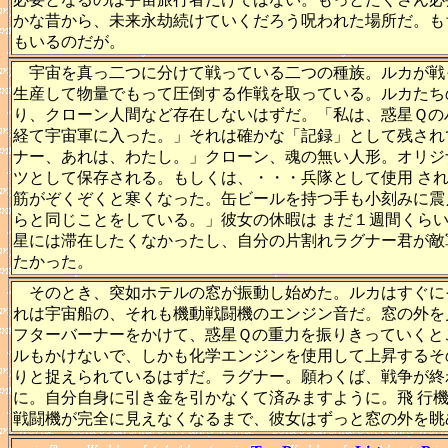
かな昔から、未来永劫続けていくだろう呪われた場所だ。も
もいるのだが。
宇宙を真っ二つに分けて戦っている二つの種族。ルカが戦
生産して物量でもって圧倒する作戦を取っている。ルカたち
り、クローン人間など存在しないはずだ。「私は、惑星Ｑの
経て宇宙軍に入った。」それは確かな「記録」として残され
ナー、あれは、わたし。」クローン、魂の無い人形。オリジ
ツとして保存される。もしくは、・・・兵隊として使用 さ
筋がぞくぞくと寒くなった。缶ビールを持つ手も小刻みに震
らと同じことをしている。」彼女の休暇は まだ１週間くら
星には滞在したくなかったし、自分の片割れラグナー君が敵
たかった。
そのとき、突如ホテルの窓が振動し始めた。ルカはすぐに
れは宇宙船の、それも機動戦闘機のエンジン音だ。窓の外を
フターバーナーをかけて、惑星Ｑの重力を振りきっていくと
ルもかけないで、しかも化学エンジンを使用して上昇するそ
りと捉えられているはずだ。ラグナー。願わくば、戦争が終
に。自分自身に引き金を引かなくて済みますように。飛 行
戦闘機が完全に見えなくなるまで、彼女はずっと窓の外を眺