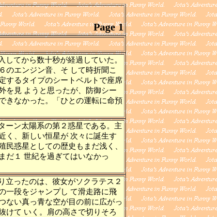
Page 1
入してから数十秒が経過していた。
６のエンジン音、そ して時折聞こ
定するタイプのシートベルトで座席
外を見 ようと思ったが、防御シー
できなかった。「ひとの運転に命預
ターン太陽系の第２惑星である。主
近く、新しい恒星が 次々に誕生す
殖民惑星としての歴史もまだ浅く、
まだ１ 世紀を過ぎてはいなかっ
り立ったのは、彼女がソクラテス２
の一段をジャンプし て滑走路に飛
つない真っ青な空が目の前に広がっ
抜けて いく。肩の高さで切りそろ