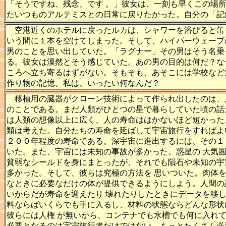
「そうですね、残念、です 。」彼女は、一刻も早くこの場
たいつものアルテミスとの日常に戻りたかった。自分の「記
空港近くのホテルに戻ったルカは、シャワーを浴びると缶
いう間に１本を空けてしまった。そして、ハイパーウェーブ
男のことを思い出していた。「ラグナー」その男はそう名乗
る。彼女は漠然とそう感じていた。あの男の目的は何だ？な
ころへ立ち寄るはずがない。そもそも、あそこには学校など
作り物の記憶。私は、いったい何なんだ？
移植用の臓器がクローン技術によって作られ出したのは、
のことである。まだ人類がひとつの星で暮らしていた頃の話
は人類の想像以上に広く、人の寿命ははかないほど短かった
類は考えた。自分たちの寿命を延ばして宇宙旅行をすればよ
２００年程度の寿命である。深宇宙に進出するには、その１
いた。また、宇宙には未知の事故が多かった。惑星の 大気
貧弱なシールドを身にまとったが、それでも隕石や未知の宇
多かった。そして、彼らは究極の方法を 思いついた。肉体
なときに必要なだけの体が提供できるようにしよう。人間の
いからだが寿命を迎えたり 壊れたりしたときにデータを移
料ならばいくらでも手に入るし、材料の状態ならどんな形状
彼らには人権 が無いから、コンテナでも水槽でも何に入れ
必要となるのは宇宙旅行者だけではない。もっとたくさん必