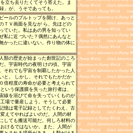
所を立ち去りたくてそう答えた。ま
録」が、うそであっても。
ビールのプルトップを開け、あっと
のＴＶ画面を見なが ら、先ほどの
っていた。私はあの男を知ってい
ぜ私に近 づいた？偶然にあんなと
無かったに違いない。作り物の体に
人類の歴史が始まった創世記のころ
だ。宇宙時代の夜明 けの頃。宇宙
。それでも宇宙を制覇したかった人
いと。 しかし、それでもたかだか
０倍程度の寿命が必要と考えられて
圏という保護膜を失った旅行者は、
宙線を浴びて命を失っていくものが
を工場で量産しよう。そうして必要
記憶は電子記録としてたくわえ、古
し変えてやればよいのだ。人間の材
にしても搬送可能だ。何しろ材料の
ておけるではないか。また、人間が
要とされる場所がある。人類がはる