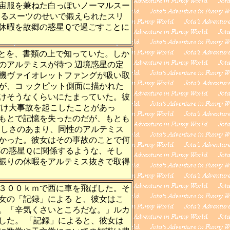
宙服を兼ねた白っぽいノーマルスー
するスーツのせいで鍛えられたスリ
休暇を故郷の惑星Ｑで過ごすことに
とを、書類の上で知っていた。しか
のアルテミスが待つ 辺境惑星の定
機ヴァイオレットファングが吸い取
が、コ ックピット側面に描かれた
けそうなくらいにたまっていた。彼
だけ大事故を起こしたことがあっ
もとで記憶を失ったのだが、もとも
寂しさのあまり、同性のアルテミス
かった。彼女はその事故のことで何
郷の惑星Ｑに関係するような、そし
振りの休暇をアルテミス抜きで取得
３００ｋｍで西に車を飛ばした。そ
女の「記録」による と、彼女はこ
。「辛気くさいところだな。」ルカ
した。 「記録」によると、彼女は