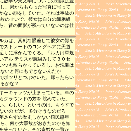
に数学や天文学についての知識は豊
かし、局からもらった写真に写って
かない顔をしていた。それは事故の
事故のせいで、彼女は自分の細胞組
ら、昔の面影が残っていないのは仕
ルカは、真剣な眼差しで彼女の顔を
でストレートのロン グヘアに天道
辺りに浮かんでくる。「ルカは軍規
いアル テミスが腕組みして３０セ
いつも散らかっているし、お洗濯は
いないと何にもできないんだか
でポツリとつぶやいた。帰ったらい
怒るかな？
キーキャッツが止まっている。車の
らグラウンドの方を 眺めていた。
い。らしい、というのは、もうすで
ないの だが、多分そうなのだろ
年足らずの歴史しかない殖民惑星
から、何か大事故がおきたのかも知
を失っていた。その奇妙な一致が、