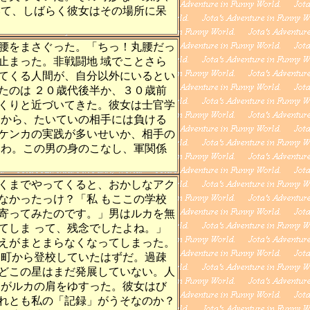
いて、しばらく彼女はその場所に呆
腰をまさぐった。「ちっ！丸腰だっ
止まった。非戦闘地 域でことさら
てくる人間が、自分以外にいるとい
たのは ２０歳代後半か、３０歳前
くりと近づいてきた。彼女は士官学
たから、たいていの相手には負ける
ケンカの実践が多いせいか、相手の
るわ。この男の身のこなし、軍関係
くまでやってくると、おかしなアク
なかったっけ？「私 もここの学校
寄ってみたのです。」男はルカを無
てしま って、残念でしたよね。」
えがまとまらなくなってしまった。
て町から登校していたはずだ。過疎
どこの星はまだ発展していない。人
男がルカの肩をゆすった。彼女はび
れとも私の「記録」がうそなのか？