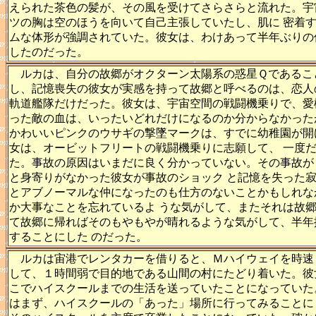
えられた茶色の髪が、その風を受けてさらさらと流れた。宇
ツの胸は空のほうを向いて自己主張していたし、肌に 密着
ムな体形が強調されていた。彼女は、わけあって半年ぶりの
したのだった。
ルカは、自分の故郷がオクターン太陽系の惑星Ｑであるこ
し、記憶喪失の彼女が実感を持って故郷と呼べるのは、恋人
軌道艦隊だけだった。彼女は、宇宙空間の戦闘機乗りで、愛
った敵の血は、いったいどれだけになるのか分からなかった
かわいいピンクのウサギの撃墜マークは、すでに幼稚園が開
女は、オービットフリートの戦闘機乗りに志願して、 一度
た。事故の原因はいまだに良く分かっていない。その事故が
と身寄りがなかった彼女が事故のショック と記憶を失った
とアブノーマルな仲になったのも仕方のないことかもしれな
か大事なことを忘れているよ うな気がして、またそれは故
て故郷に帰ればそのもやもやが晴れるような気がして、半年
することにした のだった。
ルカは宙港でレンタカーを借りると、Ｍハイウェイを時速
して、１時間弱で目的地である山間の村にたどり着いた。彼
こでハイスクールまでの生活を送っていたことになっていた
はまず、ハイスクールの「あった」場所に行ってみることに