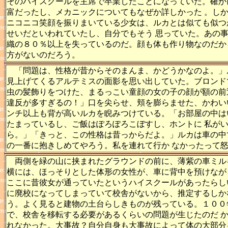
そのハイスクールを主席で卒業したことになっていた。確か
富だったし、メカニックについてもなぜか詳しかった 。し
ニコニコ笑顔を振りまいている少女は、ルカとは似ても似つ
せいだといわれていたし、自分でもそう 思っていた。あの
織の８０％以上を失っているのだ。顔も体も作り物なのだか
方がないのだろう。
「問題は、性格が昔からそのまんま、かどうかなのよ。」
見上げてくるアルテミスの面影を思い出していた。ブロンド
虫の髪飾りをつけた、まるっこい童顔の女の子の顔が額の前
違反が多すぎるの！」口を尖らせ、頬を膨らませた、かわい
ンチ以上も背が高いルカを睨みつけている。「お部屋の中は
たまっているし、ご飯はぽろぽろこぼすし、ホントに 私が
ら。」「きっと、この性格は昔っからだよ。」ルカは車の中
の一番に抱きしめてやろう。私を連れて行か なかったって
両側を緑の山に挟まれたグラウンドの前に、薄紫の車ミル
横には、ほっそりとした体形の女性が、車に背中を預けなが
ここに昔彼女が通っていたというハイスクールがあったらし
に廃校になってしまっていて校舎がないから、推定するしか
う。よく見ると建物の土台らしきものが残っている。１００
で、校舎を移転する必要があるくらいの問題が生じたのだ 
れなかった。大事故？自分自身も大事故によって体の大部分