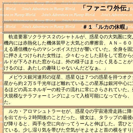
「ファニワ外伝」
＃１「ルカの休暇」
軌道要塞ソクラテス２のシャトルが、惑星Ｑの大気圏に突
機内には赤熱化した機体装甲と大気との摩擦音、ＡＮ－６０
える通信機からのマシンボイスだけが響いていた。全身を固
に押さえつけられた女性は、少々むっとした顔をして窓から
ルドが下ろされた窓からは、外の様子はまったく見ることが
けるのは、あたしの趣味じゃないんだどなぁ。」
メビウス銀河連邦の従星、惑星Ｑは７つの惑星を持つオク
星から約２万５千光年ほど離れているこの星系は銀河中心に
るほどの高エネルギーの粒子の流れに常にさらされていた。
大規模なテラフォーミングによって入植可能になってから、
た。
ルカ・アロマシュトラーセが、惑星Ｑの宇宙港滑走路に降
を出てから２時間後のことだった。彼女は、タラップの最後
び降りると、両手を空に向かってうーんと伸ばした。雲ひと
ている。少し湿り気を帯びた空気がそよそよと首の横をすり