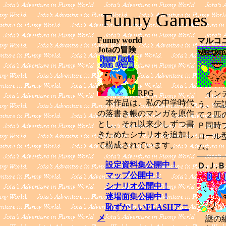
Funny Games
Funny world
マルコ
Jotaの冒険
RPG
インデ
本作品は、私の中学時代
う、伝
の落書き帳のマンガを原作
て２匹
とし、それ以来少しずつ書
Ｐ同時
きためたシナリオを追加し
ロール
て構成されています。
ム。
設定資料集公開中！
Ｄ.Ｊ.Ｂ
マップ公開中！
シナリオ公開中！
迷場面集公開中！
恥ずかしいFLASHアニ
メ
謎の組