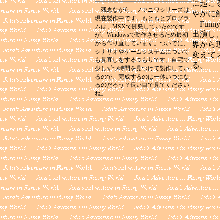
に起こ
残念ながら、ファニワシリーズは
やかに
現在製作中です。もともとプログラ
Funn
ムは、MSXで開発していたのです
出演し
が、Windowsで動作させるため最初
から作り直しています。ついでに、
界から
シナリオやゲームシステムについて
変えて
も見直しをするつもりです。自宅で
る。
少しずつ時間を見つけて製作してい
るので、完成するのは一体いつにな
るのだろう？長い目で見てください
ね。