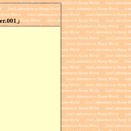
n
.001」