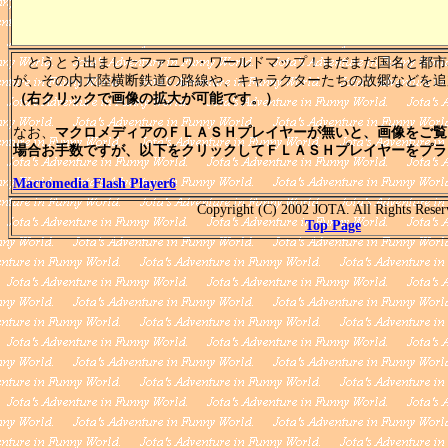
とうとう出ましたファニワ・ワールドマップ！まだまだ国名と都市
が、その内大陸横断鉄道の路線や、キャラクターたちの故郷などを追
（右クリックで画像の拡大が可能です。）
なお、
マクロメディアのＦＬＡＳＨプレイヤーが無いと、画像をご覧
場合お手数ですが、以下をクリックしてＦＬＡＳＨプレイヤーをプラ
Macromedia Flash Player6
Copyright (C) 2002 JOTA. All Rights Reser
Top Page