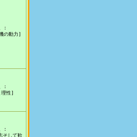
 :
機の動力]
 :
と理性]
 :
志そして歓