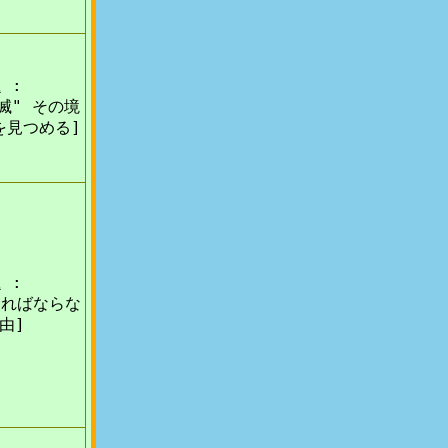
 :
滅" その境
を見つめる]
 :
ければならな
由]