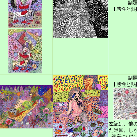
副題
[感性と熱
副題
[感性と熱
左記は、他
た巡回。し
銀座にはな