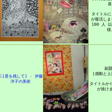
喜
タイトルに 
が復活しま
100 人 
様
副題
[感動と上
タイトルから
が抜け