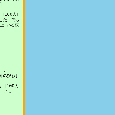
]
[100人]
した。でも
以上 いる模
。
 :
昇の投影]
 [100人]
ました。