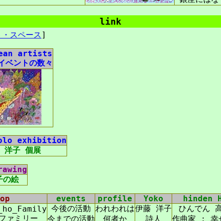
link
ト・スペース
]
ean artists
イベントの数々
olo exhibition
 洋子 個展
rawing
子の絵
op
events
profile
Yoko
hinden 
今後の活動
われわれは
伊藤 洋子
ひんでん 
_ho_Family
ファミリー
今までの活動
何者か
詩人
作曲家 : 