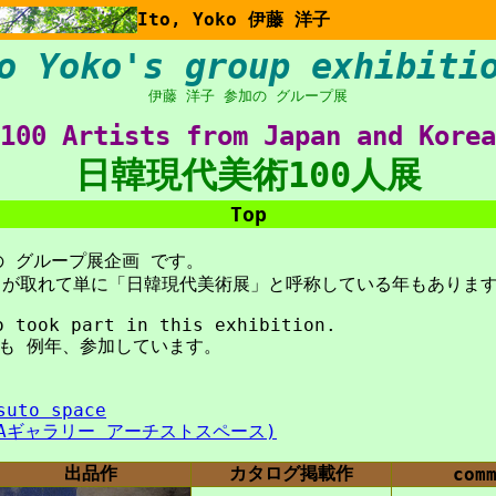
Ito, Yoko 伊藤 洋子
o Yoko's group exhibiti
伊藤 洋子 参加の グループ展
100 Artists from Japan and Korea
日韓現代美術100人展
Top
の グループ展企画 です。
人」が取れて単に「日韓現代美術展」と呼称している年もあります
 took part in this exhibition.
も 例年、参加しています。
suto space
NZAギャラリー アーチストスペース)
出品作
カタログ掲載作
com