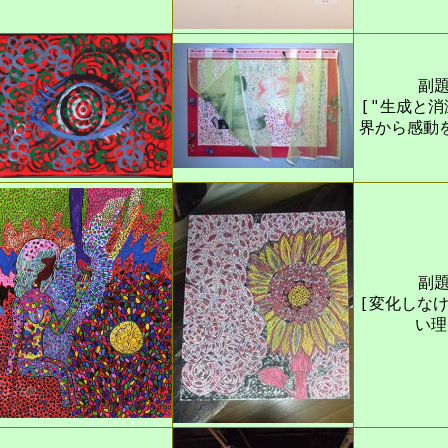
副題
["生成と消
界から感動
副題
[変化しな
い理