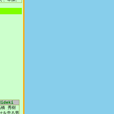
Hideki
高橋 秀樹
幸せを売る男