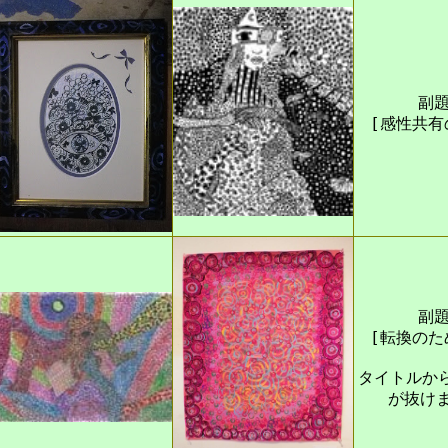
副題
[感性共有
副題
[転換のた
タイトルから
が抜け