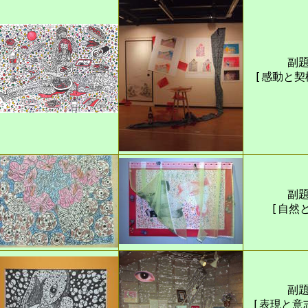
副題
[感動と契
副題
[自然
副題
[表現と意