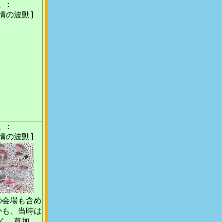
 :
情の波動]
 :
情の波動]
の会場も含め
かも、当時は
く、草加。