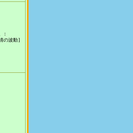
 :
情の波動]