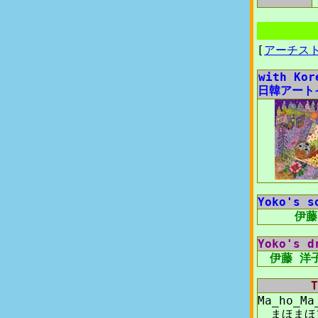
[
アーチス
with Kor
日韓アート
Yoko's s
伊藤
Yoko's d
伊藤 洋
T
Ma_ho_Ma
まほまほ