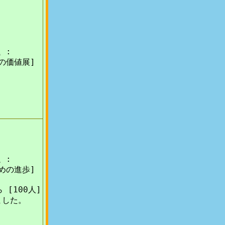
 :
の価値展]
 :
めの進歩]
 [100人]
ました。