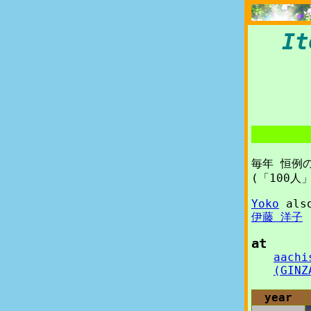
It
毎年 恒例
(「100
Yoko
also
伊藤 洋子
at
aachi
(GI
year