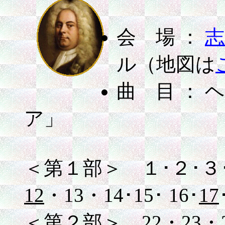
会 場 ：
志
ル（地図は
曲 目 ：
ア」
＜第１部＞ １･２･３
12
・13・14･15･ 16･
17
＜第２部＞
22
・23・