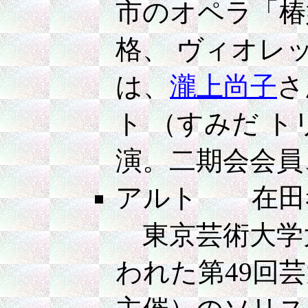
市のオペラ「椿
格、 ヴィオレ
は、
瀧上尚子
さ
ト （すみだ 
演。二期会会員
アルト 在田
東京芸術大学大
われた第49回