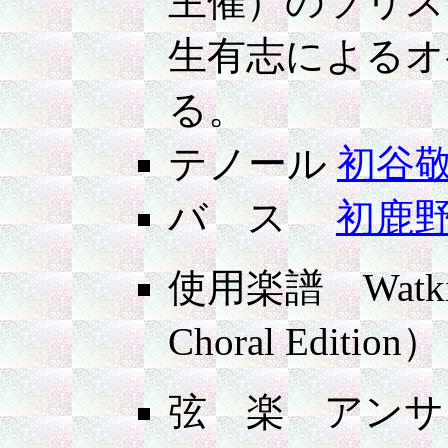
主催）のソリス
生有志によるオ
る。
テノール
初谷
バ ス
初鹿
使用楽譜 Watkins
Choral Edition）
弦 楽 アンサ