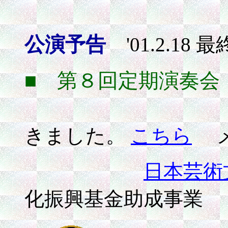
公演予告
'01.2.18
■ 第８回定期演奏
ポス
きました。
こちら
メ
日本芸術
化振興基金助成事業