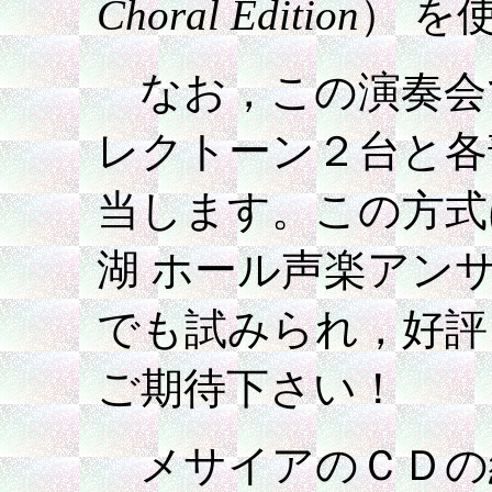
Choral Edition
） を
なお，この演奏会
レクトーン２台と各
当します。この方式
湖 ホール声楽アン
でも試みられ，好評
ご期待下さい！
メサイアのＣＤ