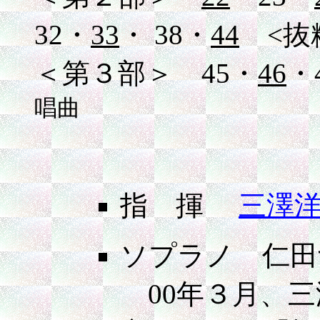
32・
33
・ 38・
44
<抜
＜第３部＞ 45・
46
・
唱曲
指 揮
三澤
ソプラノ 仁田
00年３月、三