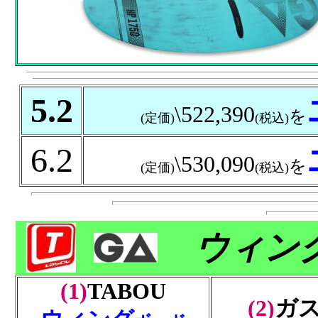
5.2
\522,390
を
(定価)
(税込)
6.2
\530,090
を
(定価)
(税込)
ウィン
(1)
TABOU
(2)
ガ