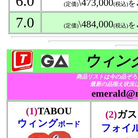
6.0
\473,000
を
(定価)
(税込)
7.0
\484,000
を
(定価)
(税込)
ウィン
商品リストは今の品ぞろ
最新の品揃え状況
emerald@m
(1)
TABOU
(2)
ガス
ウィング
ボード
フォイ