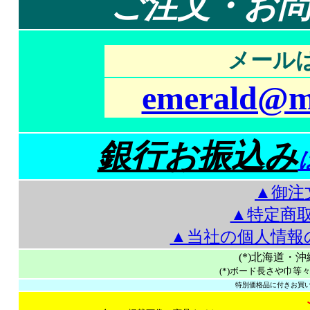
ご注文・お
メールは
emerald@mt
銀行お振込み
▲御注
▲特定商
▲当社の個人情報
(*)北海道・
(*)ボード長さや巾等
特別価格品に付きお買い