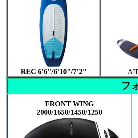
REC 6'6"/6'10"/7'2"
AI
フ
FRONT WING
2000/1650/1450/1250