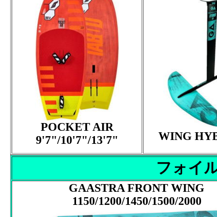
POCKET AIR
WING HYB
9'7"/10'7"/13'7"
フォイル
GAASTRA FRONT WING
1150/1200/1450/1500/2000