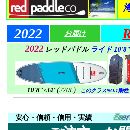
20
22
お届け
2022
レッドパドル
ライド
10'8
10'8"
34"
(270L)
×
このクラスNO.1剛性
安心・信頼・信用・実績