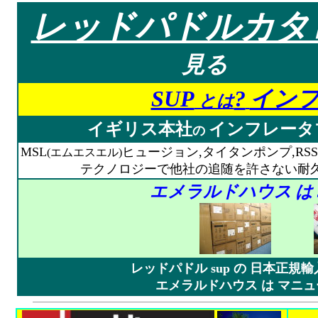
レッドパドルカタ
見る
SUP
?
インフ
とは
イギリス本社
インフレータ
の
MSL
ヒュージョン,タイタンポンプ,RSS,
(エムエスエル)
テクノロジーで他社の追随を許さない耐久性
エメラルドハウス
は
レッドパドル sup の 日本正規
エメラルドハウス は マニュ