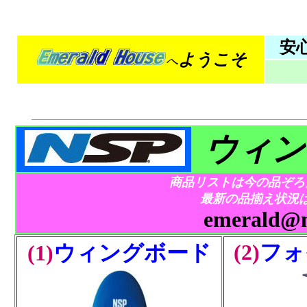
安
ようこそ
へ
ウィン
商品リストは今の品ぞろ
最新の品揃え状況
emerald@m
(2)
フォ
(1)
ウィングボード