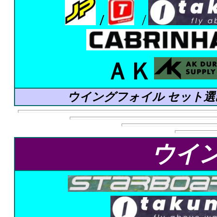
/
/
ＡＫ
ウイングフォイル セット選
ウイ