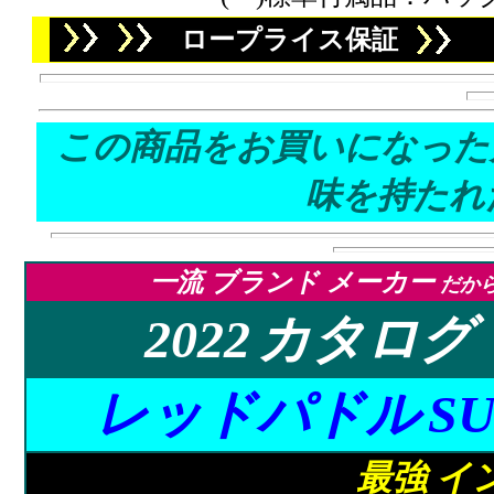
ロープライス保証
この商品をお買いになった
味を持たれ
一流 ブランド メーカー
だか
20
22
カタログ
レッドパドル
S
最強 イ