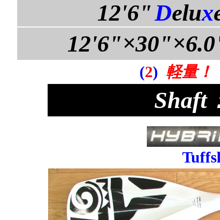
12'6"
D
elu
x
12'6"×30"×6.0
(
2
)
軽量！
Shaf
Tuffs