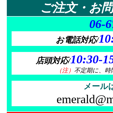
ご注文・お
06-6
10
お電話対応/
10:30-1
店頭対応/
（注）
不定期に、時
メールは
emerald@mt