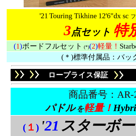
'21
Touring Tikhine
12'6"dx sc
フ
3
特
点セット
(
1
)
ボードフルセット
(
2
)
軽量！
Star
(*)
(＊)標準付属品：バッ
ロープライス保証
商品番号：AR-21
パドル
軽量！
Hybri
を
'
21
スターボー
(
１
)