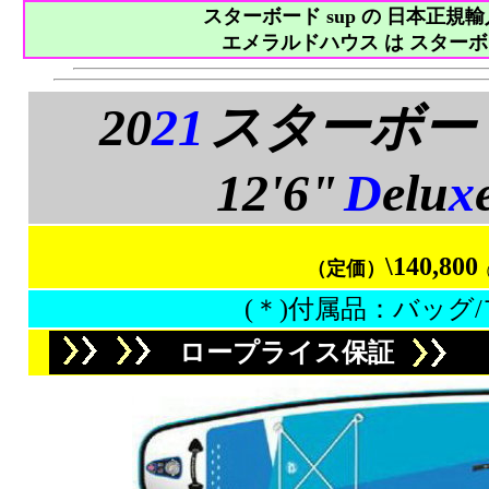
スターボード sup の 日本正
エメラルドハウス は スターボ
20
21
スターボー
12'6"
D
elu
x
\140,800
（定価）
(＊)付属品：バッグ
ロープライス保証