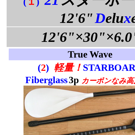
(
１
)
12'6"
D
elu
x
12'6"×30"×6.0
True Wave
(
2
)
軽量！
STARBOA
Fiberglass
3p
カーボンなみ高