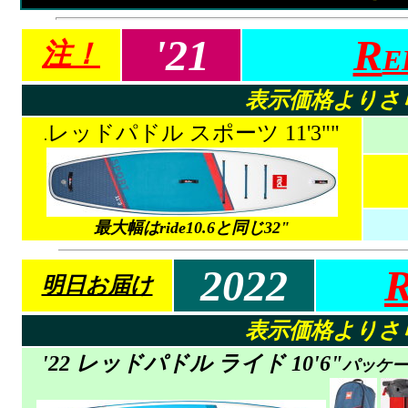
'
21
R
注！
E
表示価格よりさ
レッドパドル スポーツ 11'3""
.
最大幅はride10.6と同じ32"
2022
明日お届け
表示価格よりさ
'22 レッドパドル ライド 10'6"
パッケー