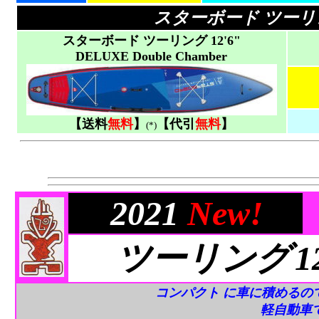
スターボード ツー
スターボード ツーリング 12'6"
DELUXE Double Chamber
【送料
無料
】
【代引
無料
】
(*)
2021
New!
ツーリング
1
コンパクト に車に積めるの
軽自動車