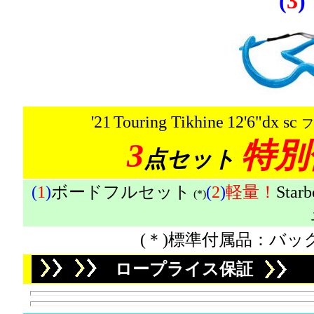
(
3
)
'21
Touring Tikhine
12'6"dx sc
フ
3
特
別
点セット
(
1
)
ボードフルセット
(
2
)
軽量！
Star
(*)
(＊)標準付属品：バッ
ロープライス保証