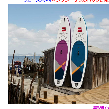
3ピース
インフレータブルバッグ
完
だから
に
画像