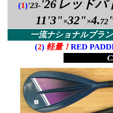
'26
レッドパ
(
1
)
'23-
11'3"
32"
4.
×
×
72
一流ナショナルブラン
(
2
)
軽量！
RED PAD
C