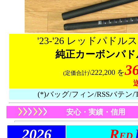
'23-'26 レッドパドルス
純正カーボンパド
3
\222,200 を
(定価合計)
(*)バッグ/フィン/RSSバテン/TI
安心・実績・信用
20
26
R
ED