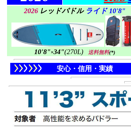
2026
レッドパドル
ライド
10'8"
10'8"
34"
(270L)
×
送料無料
(*)
安心・信用・実績