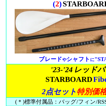
(
2
)
STARBOAR
ブレード
シャフト
"ST
や
に
'23-'24
レッドパ
STARBOARD
Fib
2点セット
特別価
(＊)標準付属品：バッグ/フィン/R