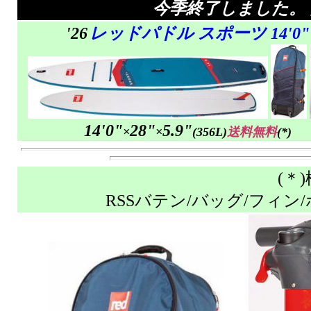
今季終了しました。
'26
レッドパドル スポーツ 14'0"
14'0"
28"
5.9"
×
×
(356L)
送料無料
(*)
(＊
RSSバテン/バッグ/フィン