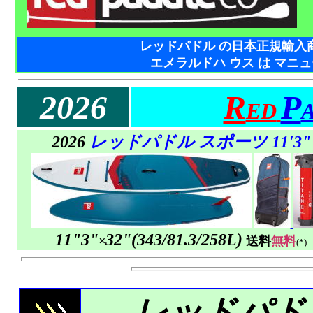
レッドパドル の日本正規輸入
エメラルドハ ウス は マニ
2026
R
P
ED
2026
レッドパドル スポーツ 11'3"
11"3"
32"
(
343/
81.3/258L)
×
送料
無料
(*)
レ
ッドパド