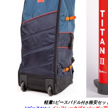
軽量3ピースパドル
格安セッ
付き