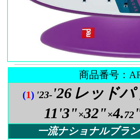
商品番号：
AR
'26
レッドパ
(
1
)
'23-
11'3"
32"
4.
×
×
72
一流ナショナルブラン