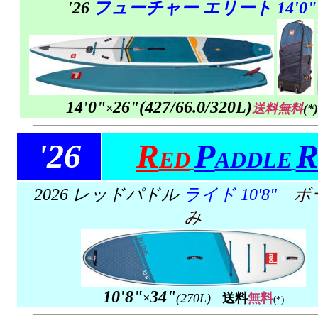
'26
フューチャー エリート 14'0"
14'0"
26"
(
427/
66.0/320L)
×
送料無料
(*)
'26
R
P
R
ED
ADDLE
2026 レッドパドル
ライド
10'8"
ボ
み
10'8"
34"
×
(270L)
送料
無料
(*)