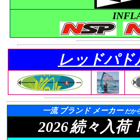
INFL
レッドパド
一流 ブランド メーカー
だか
20
26
続々入荷