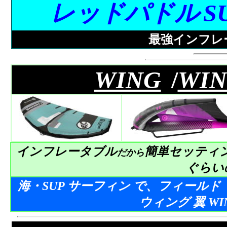
レッドパドル
S
最強インフレ
WING
/
WIN
インフレータブル
簡単セッティ
だから
ぐらい
海・SUP サーフィン で、フィールド
ウィング 翼 W