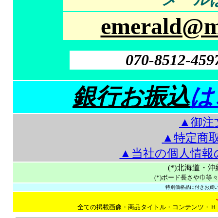
emerald@mt
070-8512-459
銀行お振込
は
▲御注
▲特定商
▲当社の個人情報
(*)北海道・
(*)ボード長さや巾等
特別価格品に付きお買い
全ての掲載画像・商品タイトル・コンテンツ・Ｈ