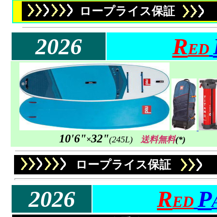
ロープライス保証
2026
R
ED
10'6"
32"
×
(245L)
送料無料
(*)
ロープライス保証
2026
R
P
ED