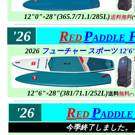
12"0"
28"
(
365.7/
71.1/285L)
×
送料無料
(
'26
R
P
F
ED
ADDLE
2026
フューチャー スポーツ 12'6
12"6"
28"
(
381/
71.1/252L)
×
送料
無料
(*)
'26
R
P
ED
ADDLE
今季終了しました。