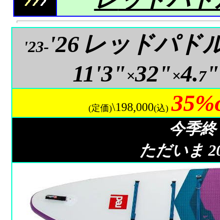
'26
レッドパド
'23-
11'3"
32"
4.
"
×
×
7
35%o
\198,000
(定価)
(込)
今季終
ただいま 2