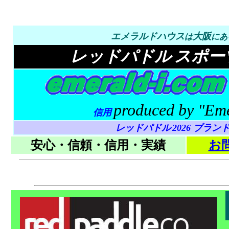
エメラルドハウス
大阪
は
にあ
レッドパドル
スポー
produced by "Em
信用
レッドパドル
2026 ブラン
安心・信頼・信用・実績
お