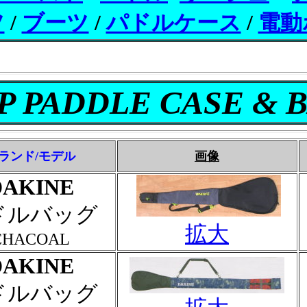
ツ
/
ブーツ
/
パドルケース
/
電動
P PADDLE CASE & 
ランド/モデル
画像
DAKINE
ドルバッグ
拡大
CHACOAL
DAKINE
ドルバッグ