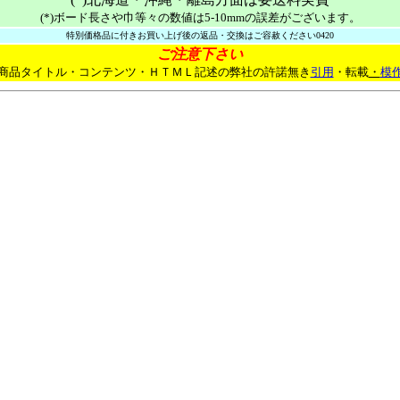
(*)ボード長さや巾等々の数値は5-10mmの誤差がございます。
特別価格品に付きお買い上げ後の返品・交換はご容赦ください0420
ご注意下さい
商品タイトル・コンテンツ・ＨＴＭＬ記述の弊社の許諾無き
引用
・転載
・
模