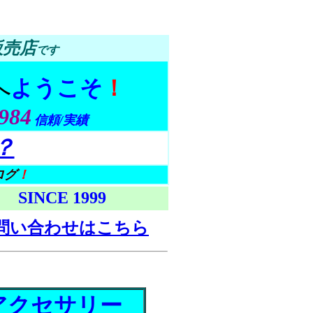
販売店
です
ようこそ
！
へ
1984
信頼/実績
？
ログ
！
SINCE 1999
問い合わせはこちら
アクセサリー