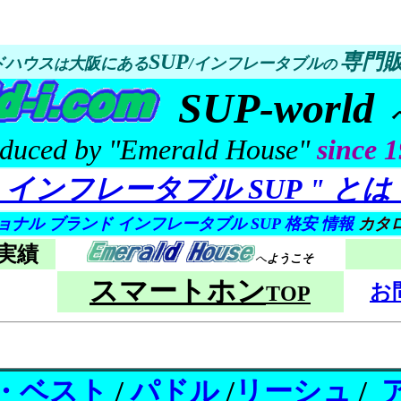
SUP
専門
ドハウス
大阪にある
/インフレータブル
は
の
SUP-world
duced by "Emerald House"
since 
" インフレータブル SUP " とは
ョナル ブランド インフレータブル SUP 格安 情報
カタ
実績
へ
ようこそ
スマートホン
お
TOP
・ベスト
/
パドル
/
リーシュ
/