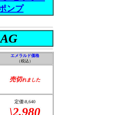
ポンプ
BAG
エメラルド価格
（税込）
売切
れました
定価\8,640
\2,980