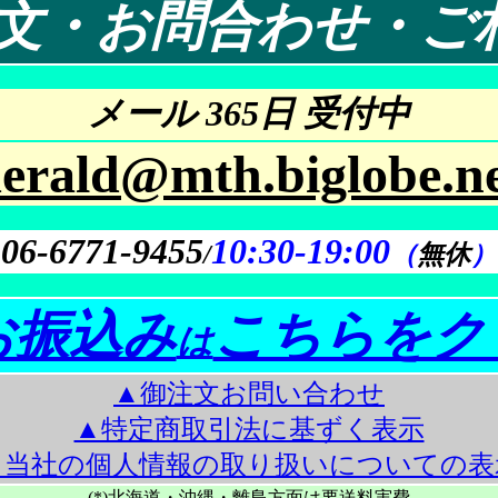
文・お問合わせ・ご
メール 365日 受付中
erald@mth.biglobe.ne
06-6771-9455
10:30-19:00
/
（
無休
）
お振込み
こちらをク
は
▲御注文お問い合わせ
▲特定商取引法に基ずく表示
▲当社の個人情報の取り扱いについての表
(*)北海道・沖縄・離島方面は要送料実費