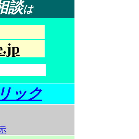
相談
は
.jp
リック
示