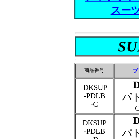
スー
SU
商品番号
ブ
DKSUP
パ
-PDLB
-C
DKSUP
-PDLB
パ