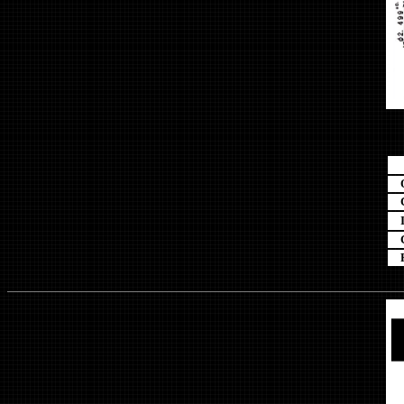
Ou
Co
Cy
Ro