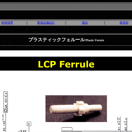
技術指導
製造設備設計
製品
新技術
プラスティックフェルール
/Plastic Ferrule