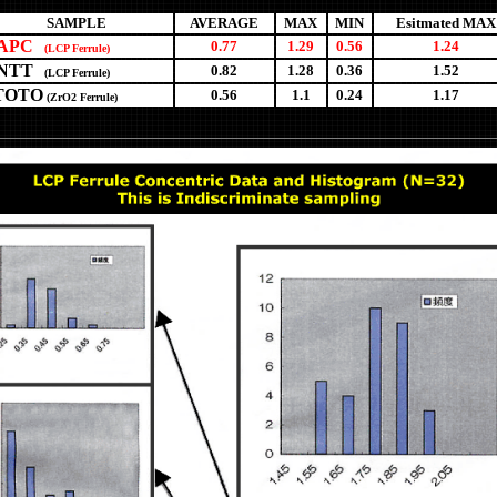
SAMPLE
AVERAGE
MAX
MIN
Esitmated MAX
APC
0.77
1.29
0.56
1.24
(LCP Ferrule)
NTT
0.82
1.28
0.36
1.52
(LCP Ferrule)
TOTO
0.56
1.1
0.24
1.17
(ZrO2 Ferrule)