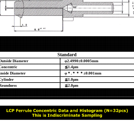
Standard
tside Diameter
φ2.4990±0.0005mm
ncentric
≦1.4μm
Inside Diameter
φ＊.＊＊＊±0.001mm
linder
≦1.0μm
undness
≦2.0μm