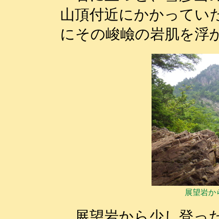
山頂付近にかかってい
にその峻嶮の岩肌を浮
展望岩か
展望岩から少し登った