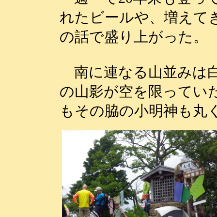
れたビールや、増えて
の話で盛り上がった。
南に連なる山並みは白
の山影が空を限ってい
もその脇の小明神も丸