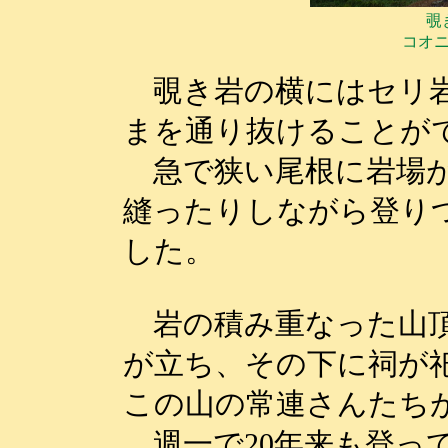
覗
コオ
覗き岩の横にはセリ岩
まを通り抜けることが
急で狭い尾根に岩場が
縫ったりしながら登り
した。
岩の積み重なった山頂
が立ち、その下に祠が
この山の常連さんたち
週一で20年来も登っ