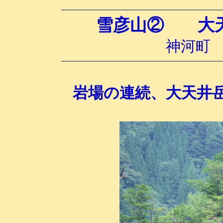
雪彦山② 大
神河町 25
岩場の連続、大天井