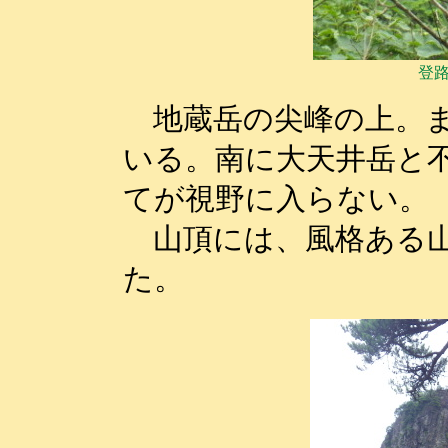
登
地蔵岳の尖峰の上。ま
いる。南に大天井岳と
てが視野に入らない。
山頂には、風格ある山
た。